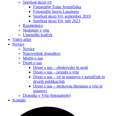
Sprehod skozi vrt
Fotografije Toma Jeseničnika
Fotografije Igorja Lapajneta
Sprehod skozi Vrt, september 2019
Sprehod skozi Vrt, julij 2023
Razglednice
Skulpture v vrtu
Umetniški kotiček
Video arhiv
Novice
Novice
Napovednik dogodkov
Mediji o nas
Drugi o nas
Drugi o nas – obiskovalci in gosti
Drugi o nas – pesniki o vrtu
Drugi o nas – vrt in ustanova v turističnih in
drugih publikacijah
Drugi o nas – strokovna literatura o vrtu in
ustanovi
Dogodki v Vrtu (fotogalerije)
Kontakt