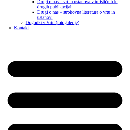
Drugi o nas – vrt in ustanova v turističnih in
drugih publikacijah
Drugi o nas – strokovna literatura o vrtu in
ustanovi
Dogodki v Vrtu (fotogalerije)
Kontakt