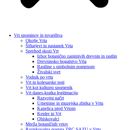
Vrt spominov in tovarištva
Okolje Vrta
Šiftarjevi in nastanek Vrta
Sprehod skozi Vrt
Izbor botanično zanimivih drevnin in rastlin
Drevninsko bogatstvo Vrta
Rastline s simbolnim pomenom
Živalski svet
Vodnik po vrtu
Vrt in kolesarske poti
Vrt kot kulturni spomenik
Vrt danes-kratka legitimacija
Razvojni načrt
Umetnine in muzejska zbirka v Vrtu
Kapelica pred Vrtom
Kepler in Vrt
Obiskovalci
Mreža botaničnih vrtov
Raziskovalna postaja ZRC SAZU v Vrtu