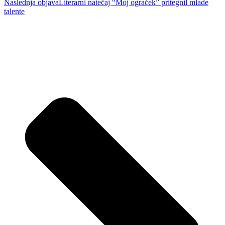
Naslednja objava
Literarni natečaj “Moj ograček” pritegnil mlade
talente