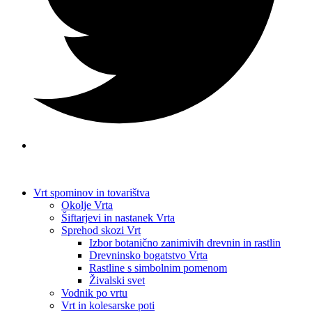
Vrt spominov in tovarištva
Okolje Vrta
Šiftarjevi in nastanek Vrta
Sprehod skozi Vrt
Izbor botanično zanimivih drevnin in rastlin
Drevninsko bogatstvo Vrta
Rastline s simbolnim pomenom
Živalski svet
Vodnik po vrtu
Vrt in kolesarske poti