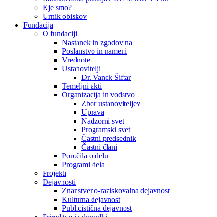
Kje smo?
Urnik obiskov
Fundacija
O fundaciji
Nastanek in zgodovina
Poslanstvo in nameni
Vrednote
Ustanovitelji
Dr. Vanek Šiftar
Temeljni akti
Organizacija in vodstvo
Zbor ustanoviteljev
Uprava
Nadzorni svet
Programski svet
Častni predsednik
Častni člani
Poročila o delu
Programi dela
Projekti
Dejavnosti
Znanstveno-raziskovalna dejavnost
Kulturna dejavnost
Publicistična dejavnost
Prireditve in dogodki