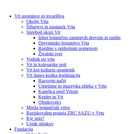
Vrt spominov in tovarištva
Okolje Vrta
Šiftarjevi in nastanek Vrta
Sprehod skozi Vrt
Izbor botanično zanimivih drevnin in rastlin
Drevninsko bogatstvo Vrta
Rastline s simbolnim pomenom
Živalski svet
Vodnik po vrtu
Vrt in kolesarske poti
Vrt kot kulturni spomenik
Vrt danes-kratka legitimacija
Razvojni načrt
Umetnine in muzejska zbirka v Vrtu
Kapelica pred Vrtom
Kepler in Vrt
Obiskovalci
Mreža botaničnih vrtov
Raziskovalna postaja ZRC SAZU v Vrtu
Kje smo?
Urnik obiskov
Fundacija