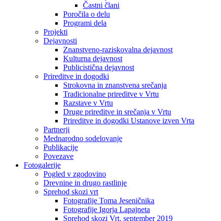
Častni člani
Poročila o delu
Programi dela
Projekti
Dejavnosti
Znanstveno-raziskovalna dejavnost
Kulturna dejavnost
Publicistična dejavnost
Prireditve in dogodki
Strokovna in znanstvena srečanja
Tradicionalne prireditve v Vrtu
Razstave v Vrtu
Druge prireditve in srečanja v Vrtu
Prireditve in dogodki Ustanove izven Vrta
Partnerji
Mednarodno sodelovanje
Publikacije
Povezave
Fotogalerije
Pogled v zgodovino
Drevnine in drugo rastlinje
Sprehod skozi vrt
Fotografije Toma Jeseničnika
Fotografije Igorja Lapajneta
Sprehod skozi Vrt, september 2019