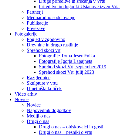
Druge prireditve in srečanja v Vrtu
Prireditve in dogodki Ustanove izven Vrta
Partnerji
Mednarodno sodelovanje
Publikacije
Povezave
Fotogalerije
Pogled v zgodovino
Drevnine in drugo rastlinje
Sprehod skozi vrt
Fotografije Toma Jeseničnika
Fotografije Igorja Lapajneta
Sprehod skozi Vrt, september 2019
Sprehod skozi Vrt, julij 2023
Razglednice
Skulpture v vrtu
Umetniški kotiček
Video arhiv
Novice
Novice
Napovednik dogodkov
Mediji o nas
Drugi o nas
Drugi o nas – obiskovalci in gosti
Drugi o nas – pesniki o vrtu