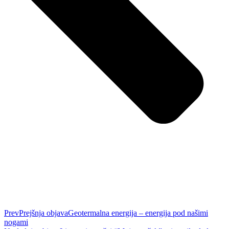
Prev
Prejšnja objava
Geotermalna energija – energija pod našimi
nogami