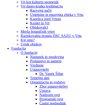
Vrt kot kulturni spomenik
Vrt danes-kratka legitimacija
Razvojni načrt
Umetnine in muzejska zbirka v Vrtu
Kapelica pred Vrtom
Kepler in Vrt
Obiskovalci
Mreža botaničnih vrtov
Raziskovalna postaja ZRC SAZU v Vrtu
Kje smo?
Urnik obiskov
Fundacija
O fundaciji
Nastanek in zgodovina
Poslanstvo in nameni
Vrednote
Ustanovitelji
Dr. Vanek Šiftar
Temeljni akti
Organizacija in vodstvo
Zbor ustanoviteljev
Uprava
Nadzorni svet
Programski svet
Častni predsednik