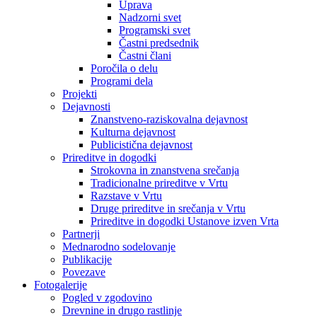
Uprava
Nadzorni svet
Programski svet
Častni predsednik
Častni člani
Poročila o delu
Programi dela
Projekti
Dejavnosti
Znanstveno-raziskovalna dejavnost
Kulturna dejavnost
Publicistična dejavnost
Prireditve in dogodki
Strokovna in znanstvena srečanja
Tradicionalne prireditve v Vrtu
Razstave v Vrtu
Druge prireditve in srečanja v Vrtu
Prireditve in dogodki Ustanove izven Vrta
Partnerji
Mednarodno sodelovanje
Publikacije
Povezave
Fotogalerije
Pogled v zgodovino
Drevnine in drugo rastlinje