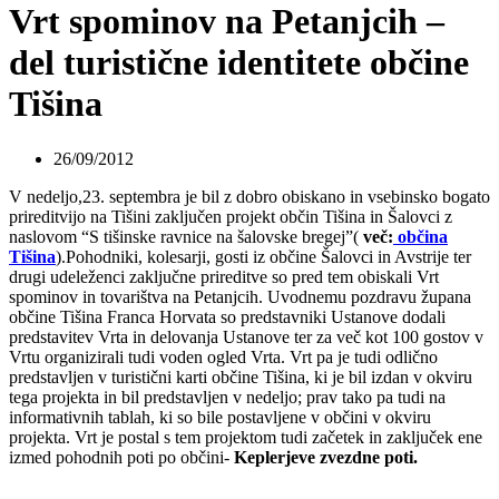
Vrt spominov na Petanjcih –
del turistične identitete občine
Tišina
26/09/2012
V nedeljo,23. septembra je bil z dobro obiskano in vsebinsko bogato
prireditvijo na Tišini zaključen projekt občin Tišina in Šalovci z
naslovom “S tišinske ravnice na šalovske bregej”(
več:
občina
Tišina
).Pohodniki, kolesarji, gosti iz občine Šalovci in Avstrije ter
drugi udeleženci zaključne prireditve so pred tem obiskali Vrt
spominov in tovarištva na Petanjcih. Uvodnemu pozdravu župana
občine Tišina Franca Horvata so predstavniki Ustanove dodali
predstavitev Vrta in delovanja Ustanove ter za več kot 100 gostov v
Vrtu organizirali tudi voden ogled Vrta. Vrt pa je tudi odlično
predstavljen v turistični karti občine Tišina, ki je bil izdan v okviru
tega projekta in bil predstavljen v nedeljo; prav tako pa tudi na
informativnih tablah, ki so bile postavljene v občini v okviru
projekta. Vrt je postal s tem projektom tudi začetek in zaključek ene
izmed pohodnih poti po občini-
Keplerjeve zvezdne poti.