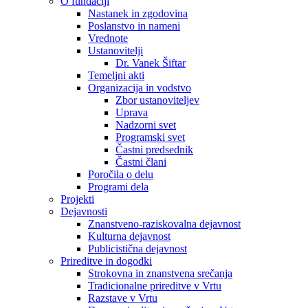
O fundaciji
Nastanek in zgodovina
Poslanstvo in nameni
Vrednote
Ustanovitelji
Dr. Vanek Šiftar
Temeljni akti
Organizacija in vodstvo
Zbor ustanoviteljev
Uprava
Nadzorni svet
Programski svet
Častni predsednik
Častni člani
Poročila o delu
Programi dela
Projekti
Dejavnosti
Znanstveno-raziskovalna dejavnost
Kulturna dejavnost
Publicistična dejavnost
Prireditve in dogodki
Strokovna in znanstvena srečanja
Tradicionalne prireditve v Vrtu
Razstave v Vrtu