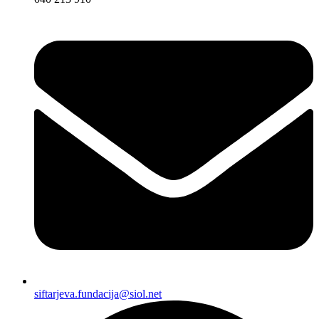
siftarjeva.fundacija@siol.net