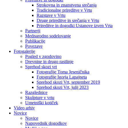
Strokovna in znanstvena srečanja
Tradicionalne prireditve v Vrtu
Razstave v Vrtu
Druge prireditve in srečanja v Vrtu
Prireditve in dogodki Ustanove izven Vrta
Partnerji
Mednarodno sodelovanje
Publikacije
Povezave
Fotogalerije
Pogled v zgodovino
Drevnine in drugo rastlinje
Sprehod skozi vrt
Fotografije Toma Jeseničnika
Fotografije Igorja Lapajneta
Sprehod skozi Vrt, september 2019
Sprehod skozi Vrt, julij 2023
Razglednice
Skulpture v vrtu
Umetniški kotiček
Video arhiv
Novice
Novice
Napovednik dogodkov