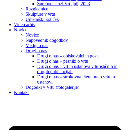
Sprehod skozi Vrt, julij 2023
Razglednice
Skulpture v vrtu
Umetniški kotiček
Video arhiv
Novice
Novice
Napovednik dogodkov
Mediji o nas
Drugi o nas
Drugi o nas – obiskovalci in gosti
Drugi o nas – pesniki o vrtu
Drugi o nas – vrt in ustanova v turističnih in
drugih publikacijah
Drugi o nas – strokovna literatura o vrtu in
ustanovi
Dogodki v Vrtu (fotogalerije)
Kontakt