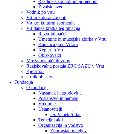
Rastline s simbolnim pomenom
Živalski svet
Vodnik po vrtu
Vrt in kolesarske poti
Vrt kot kulturni spomenik
Vrt danes-kratka legitimacija
Razvojni načrt
Umetnine in muzejska zbirka v Vrtu
Kapelica pred Vrtom
Kepler in Vrt
Obiskovalci
Mreža botaničnih vrtov
Raziskovalna postaja ZRC SAZU v Vrtu
Kje smo?
Urnik obiskov
Fundacija
O fundaciji
Nastanek in zgodovina
Poslanstvo in nameni
Vrednote
Ustanovitelji
Dr. Vanek Šiftar
Temeljni akti
Organizacija in vodstvo
Zbor ustanoviteljev