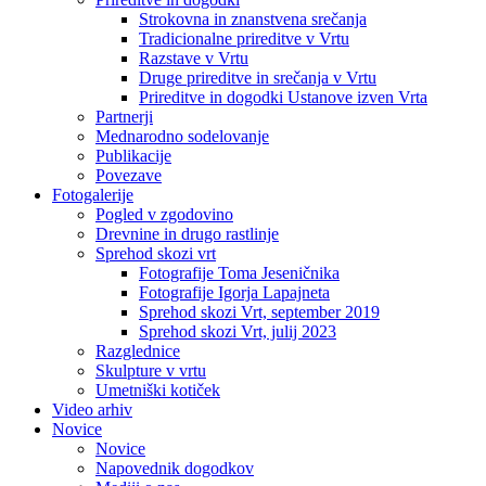
Strokovna in znanstvena srečanja
Tradicionalne prireditve v Vrtu
Razstave v Vrtu
Druge prireditve in srečanja v Vrtu
Prireditve in dogodki Ustanove izven Vrta
Partnerji
Mednarodno sodelovanje
Publikacije
Povezave
Fotogalerije
Pogled v zgodovino
Drevnine in drugo rastlinje
Sprehod skozi vrt
Fotografije Toma Jeseničnika
Fotografije Igorja Lapajneta
Sprehod skozi Vrt, september 2019
Sprehod skozi Vrt, julij 2023
Razglednice
Skulpture v vrtu
Umetniški kotiček
Video arhiv
Novice
Novice
Napovednik dogodkov