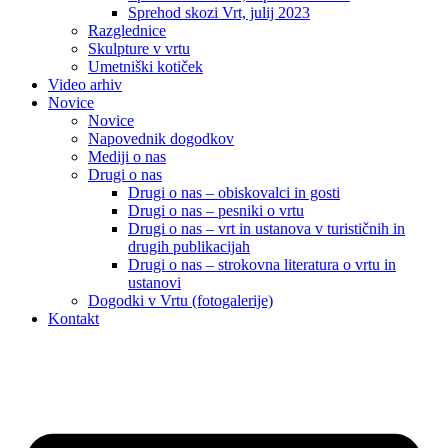
Sprehod skozi Vrt, julij 2023
Razglednice
Skulpture v vrtu
Umetniški kotiček
Video arhiv
Novice
Novice
Napovednik dogodkov
Mediji o nas
Drugi o nas
Drugi o nas – obiskovalci in gosti
Drugi o nas – pesniki o vrtu
Drugi o nas – vrt in ustanova v turističnih in
drugih publikacijah
Drugi o nas – strokovna literatura o vrtu in
ustanovi
Dogodki v Vrtu (fotogalerije)
Kontakt