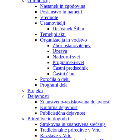
O fundaciji
Nastanek in zgodovina
Poslanstvo in nameni
Vrednote
Ustanovitelji
Dr. Vanek Šiftar
Temeljni akti
Organizacija in vodstvo
Zbor ustanoviteljev
Uprava
Nadzorni svet
Programski svet
Častni predsednik
Častni člani
Poročila o delu
Programi dela
Projekti
Dejavnosti
Znanstveno-raziskovalna dejavnost
Kulturna dejavnost
Publicistična dejavnost
Prireditve in dogodki
Strokovna in znanstvena srečanja
Tradicionalne prireditve v Vrtu
Razstave v Vrtu