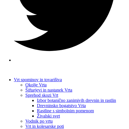
Vrt spominov in tovarištva
Okolje Vrta
Šiftarjevi in nastanek Vrta
Sprehod skozi Vrt
Izbor botanično zanimivih drevnin in rastlin
Drevninsko bogatstvo Vrta
Rastline s simbolnim pomenom
Živalski svet
Vodnik po vrtu
Vrt in kolesarske poti