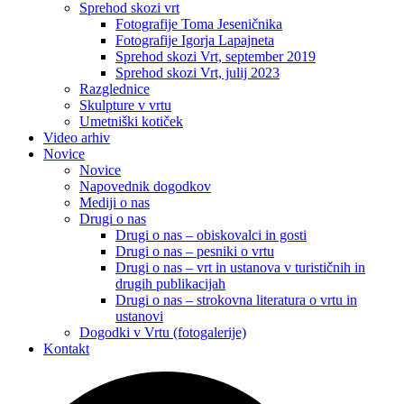
Sprehod skozi vrt
Fotografije Toma Jeseničnika
Fotografije Igorja Lapajneta
Sprehod skozi Vrt, september 2019
Sprehod skozi Vrt, julij 2023
Razglednice
Skulpture v vrtu
Umetniški kotiček
Video arhiv
Novice
Novice
Napovednik dogodkov
Mediji o nas
Drugi o nas
Drugi o nas – obiskovalci in gosti
Drugi o nas – pesniki o vrtu
Drugi o nas – vrt in ustanova v turističnih in
drugih publikacijah
Drugi o nas – strokovna literatura o vrtu in
ustanovi
Dogodki v Vrtu (fotogalerije)
Kontakt