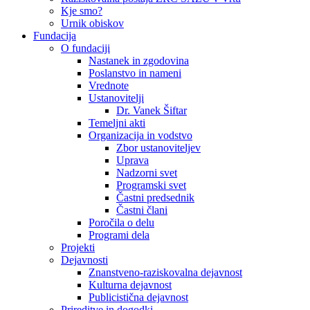
Kje smo?
Urnik obiskov
Fundacija
O fundaciji
Nastanek in zgodovina
Poslanstvo in nameni
Vrednote
Ustanovitelji
Dr. Vanek Šiftar
Temeljni akti
Organizacija in vodstvo
Zbor ustanoviteljev
Uprava
Nadzorni svet
Programski svet
Častni predsednik
Častni člani
Poročila o delu
Programi dela
Projekti
Dejavnosti
Znanstveno-raziskovalna dejavnost
Kulturna dejavnost
Publicistična dejavnost
Prireditve in dogodki