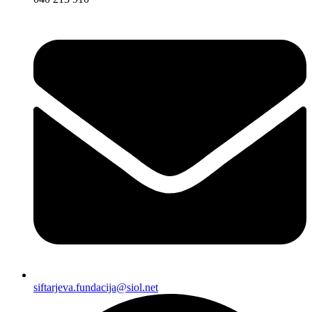
siftarjeva.fundacija@siol.net