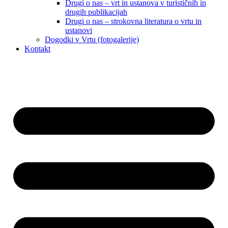
Drugi o nas – vrt in ustanova v turističnih in
drugih publikacijah
Drugi o nas – strokovna literatura o vrtu in
ustanovi
Dogodki v Vrtu (fotogalerije)
Kontakt