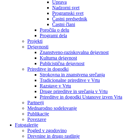
Uprava
Nadzorni svet
Programski svet
Častni predsednik
Častni člani
Poročila o delu
Programi dela
Projekti
Dejavnosti
Znanstveno-raziskovalna dejavnost
Kulturna dejavnost
Publicistična dejavnost
Prireditve in dogodki
Strokovna in znanstvena srečanja
Tradicionalne prireditve v Vrtu
Razstave v Vrtu
Druge prireditve in srečanja v Vrtu
Prireditve in dogodki Ustanove izven Vrta
Partnerji
Mednarodno sodelovanje
Publikacije
Povezave
Fotogalerije
Pogled v zgodovino
Drevnine in drugo rastlinje