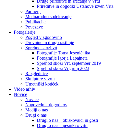
Druge prireditve in srečanja v Vrtu
Prireditve in dogodki Ustanove izven Vrta
Partnerji
Mednarodno sodelovanje
Publikacije
Povezave
Fotogalerije
Pogled v zgodovino
Drevnine in drugo rastlinje
Sprehod skozi vrt
Fotografije Toma Jeseničnika
Fotografije Igorja Lapajneta
Sprehod skozi Vrt, september 2019
Sprehod skozi Vrt, julij 2023
Razglednice
Skulpture v vrtu
Umetniški kotiček
Video arhiv
Novice
Novice
Napovednik dogodkov
Mediji o nas
Drugi o nas
Drugi o nas – obiskovalci in gosti
Drugi o nas – pesniki o vrtu