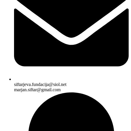
siftarjeva.fundacija@siol.net
marjan.siftar@gmail.com