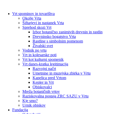
Vrt spominov in tovarištva
Okolje Vrta
Šiftarjevi in nastanek Vrta
Sprehod skozi Vrt
Izbor botanično zanimivih drevnin in rastlin
Drevninsko bogatstvo Vrta
Rastline s simbolnim pomenom
Živalski svet
Vodnik po vrtu
Vrt in kolesarske poti
Vrt kot kulturni spomenik
Vrt danes-kratka legitimacija
Razvojni načrt
Umetnine in muzejska zbirka v Vrtu
Kapelica pred Vrtom
Kepler in Vrt
Obiskovalci
Mreža botaničnih vrtov
Raziskovalna postaja ZRC SAZU v Vrtu
Kje smo?
Urnik obiskov
Fundacija