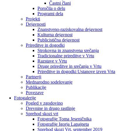
Častni člani
Poročila o delu
Programi dela
Projekti
Dejavnosti
Znanstveno-raziskovalna dejavnost
Kulturna dejavnost
Publicistična dejavnost
Prireditve in dogodki
Strokovna in znanstvena srečanja
Tradicionalne prireditve v Vrtu
Razstave v Vrtu
Druge prireditve in srečanja v Vrtu
Prireditve in dogodki Ustanove izven Vrta
Partnerji
Mednarodno sodelovanje
Publikacije
Povezave
Fotogalerije
Pogled v zgodovino
Drevnine in drugo rastlinje
Sprehod skozi vrt
Fotografije Toma Jeseničnika
Fotografije Igorja Lapajneta
Sprehod skozi Vrt, september 2019