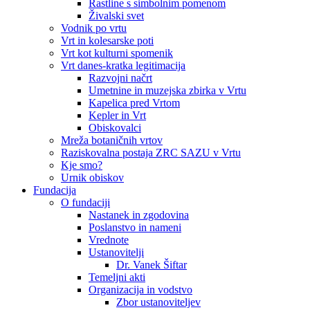
Rastline s simbolnim pomenom
Živalski svet
Vodnik po vrtu
Vrt in kolesarske poti
Vrt kot kulturni spomenik
Vrt danes-kratka legitimacija
Razvojni načrt
Umetnine in muzejska zbirka v Vrtu
Kapelica pred Vrtom
Kepler in Vrt
Obiskovalci
Mreža botaničnih vrtov
Raziskovalna postaja ZRC SAZU v Vrtu
Kje smo?
Urnik obiskov
Fundacija
O fundaciji
Nastanek in zgodovina
Poslanstvo in nameni
Vrednote
Ustanovitelji
Dr. Vanek Šiftar
Temeljni akti
Organizacija in vodstvo
Zbor ustanoviteljev