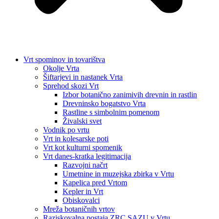
Vrt spominov in tovarištva
Okolje Vrta
Šiftarjevi in nastanek Vrta
Sprehod skozi Vrt
Izbor botanično zanimivih drevnin in rastlin
Drevninsko bogatstvo Vrta
Rastline s simbolnim pomenom
Živalski svet
Vodnik po vrtu
Vrt in kolesarske poti
Vrt kot kulturni spomenik
Vrt danes-kratka legitimacija
Razvojni načrt
Umetnine in muzejska zbirka v Vrtu
Kapelica pred Vrtom
Kepler in Vrt
Obiskovalci
Mreža botaničnih vrtov
Raziskovalna postaja ZRC SAZU v Vrtu