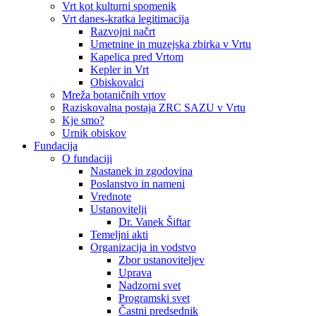
Vrt kot kulturni spomenik
Vrt danes-kratka legitimacija
Razvojni načrt
Umetnine in muzejska zbirka v Vrtu
Kapelica pred Vrtom
Kepler in Vrt
Obiskovalci
Mreža botaničnih vrtov
Raziskovalna postaja ZRC SAZU v Vrtu
Kje smo?
Urnik obiskov
Fundacija
O fundaciji
Nastanek in zgodovina
Poslanstvo in nameni
Vrednote
Ustanovitelji
Dr. Vanek Šiftar
Temeljni akti
Organizacija in vodstvo
Zbor ustanoviteljev
Uprava
Nadzorni svet
Programski svet
Častni predsednik