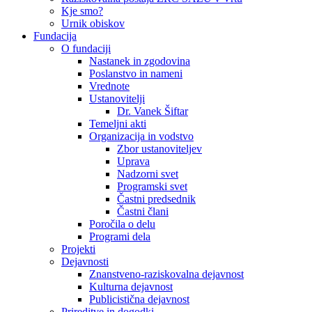
Kje smo?
Urnik obiskov
Fundacija
O fundaciji
Nastanek in zgodovina
Poslanstvo in nameni
Vrednote
Ustanovitelji
Dr. Vanek Šiftar
Temeljni akti
Organizacija in vodstvo
Zbor ustanoviteljev
Uprava
Nadzorni svet
Programski svet
Častni predsednik
Častni člani
Poročila o delu
Programi dela
Projekti
Dejavnosti
Znanstveno-raziskovalna dejavnost
Kulturna dejavnost
Publicistična dejavnost
Prireditve in dogodki