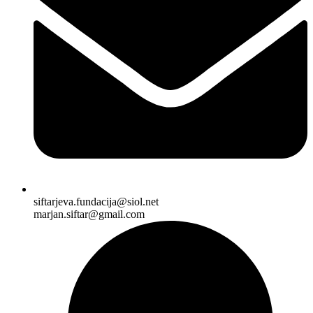
siftarjeva.fundacija@siol.net
marjan.siftar@gmail.com