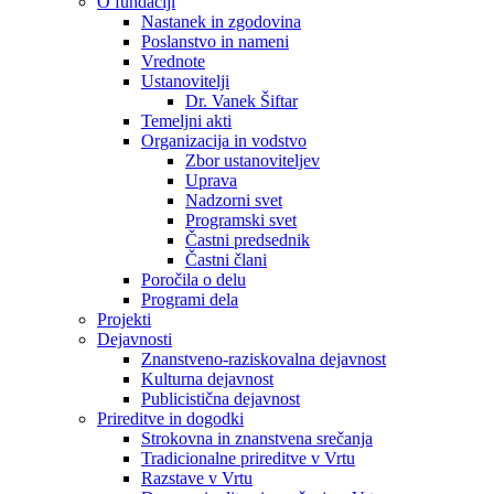
O fundaciji
Nastanek in zgodovina
Poslanstvo in nameni
Vrednote
Ustanovitelji
Dr. Vanek Šiftar
Temeljni akti
Organizacija in vodstvo
Zbor ustanoviteljev
Uprava
Nadzorni svet
Programski svet
Častni predsednik
Častni člani
Poročila o delu
Programi dela
Projekti
Dejavnosti
Znanstveno-raziskovalna dejavnost
Kulturna dejavnost
Publicistična dejavnost
Prireditve in dogodki
Strokovna in znanstvena srečanja
Tradicionalne prireditve v Vrtu
Razstave v Vrtu