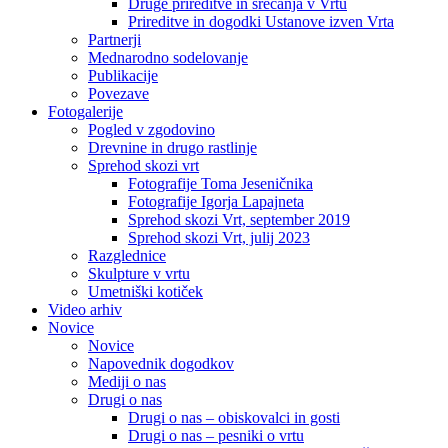
Druge prireditve in srečanja v Vrtu
Prireditve in dogodki Ustanove izven Vrta
Partnerji
Mednarodno sodelovanje
Publikacije
Povezave
Fotogalerije
Pogled v zgodovino
Drevnine in drugo rastlinje
Sprehod skozi vrt
Fotografije Toma Jeseničnika
Fotografije Igorja Lapajneta
Sprehod skozi Vrt, september 2019
Sprehod skozi Vrt, julij 2023
Razglednice
Skulpture v vrtu
Umetniški kotiček
Video arhiv
Novice
Novice
Napovednik dogodkov
Mediji o nas
Drugi o nas
Drugi o nas – obiskovalci in gosti
Drugi o nas – pesniki o vrtu