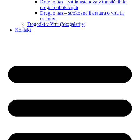
Drugi o nas – vrt in ustanova v turističnih in
drugih publikacijah
Drugi o nas – strokovna literatura o vrtu in
ustanovi
Dogodki v Vrtu (fotogalerije)
Kontakt