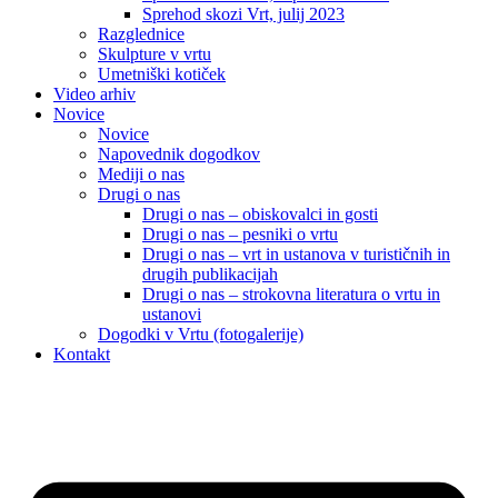
Sprehod skozi Vrt, julij 2023
Razglednice
Skulpture v vrtu
Umetniški kotiček
Video arhiv
Novice
Novice
Napovednik dogodkov
Mediji o nas
Drugi o nas
Drugi o nas – obiskovalci in gosti
Drugi o nas – pesniki o vrtu
Drugi o nas – vrt in ustanova v turističnih in
drugih publikacijah
Drugi o nas – strokovna literatura o vrtu in
ustanovi
Dogodki v Vrtu (fotogalerije)
Kontakt