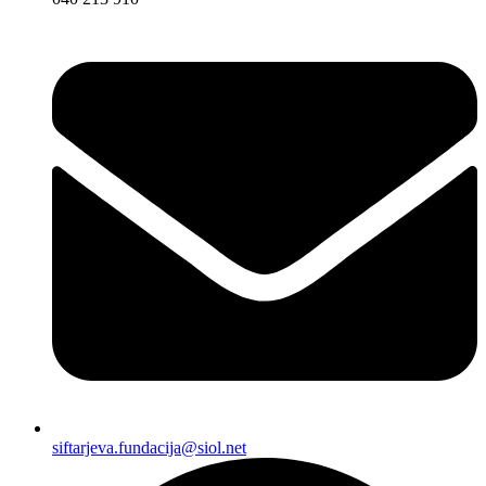
siftarjeva.fundacija@siol.net