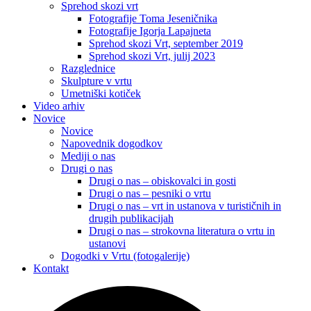
Sprehod skozi vrt
Fotografije Toma Jeseničnika
Fotografije Igorja Lapajneta
Sprehod skozi Vrt, september 2019
Sprehod skozi Vrt, julij 2023
Razglednice
Skulpture v vrtu
Umetniški kotiček
Video arhiv
Novice
Novice
Napovednik dogodkov
Mediji o nas
Drugi o nas
Drugi o nas – obiskovalci in gosti
Drugi o nas – pesniki o vrtu
Drugi o nas – vrt in ustanova v turističnih in
drugih publikacijah
Drugi o nas – strokovna literatura o vrtu in
ustanovi
Dogodki v Vrtu (fotogalerije)
Kontakt