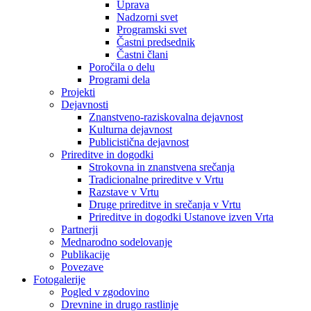
Uprava
Nadzorni svet
Programski svet
Častni predsednik
Častni člani
Poročila o delu
Programi dela
Projekti
Dejavnosti
Znanstveno-raziskovalna dejavnost
Kulturna dejavnost
Publicistična dejavnost
Prireditve in dogodki
Strokovna in znanstvena srečanja
Tradicionalne prireditve v Vrtu
Razstave v Vrtu
Druge prireditve in srečanja v Vrtu
Prireditve in dogodki Ustanove izven Vrta
Partnerji
Mednarodno sodelovanje
Publikacije
Povezave
Fotogalerije
Pogled v zgodovino
Drevnine in drugo rastlinje