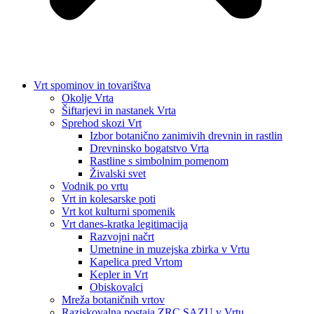
Vrt spominov in tovarištva
Okolje Vrta
Šiftarjevi in nastanek Vrta
Sprehod skozi Vrt
Izbor botanično zanimivih drevnin in rastlin
Drevninsko bogatstvo Vrta
Rastline s simbolnim pomenom
Živalski svet
Vodnik po vrtu
Vrt in kolesarske poti
Vrt kot kulturni spomenik
Vrt danes-kratka legitimacija
Razvojni načrt
Umetnine in muzejska zbirka v Vrtu
Kapelica pred Vrtom
Kepler in Vrt
Obiskovalci
Mreža botaničnih vrtov
Raziskovalna postaja ZRC SAZU v Vrtu