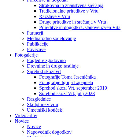
Strokovna in znanstvena srečanja
Tradicionalne prireditve v Vrtu
Razstave v Vrtu
Druge prireditve in srečanja v Vrtu
Prireditve in dogodki Ustanove izven Vrta
Partnerji
Mednarodno sodelovanje
Publikacije
Povezave
Fotogalerije
Pogled v zgodovino
Drevnine in drugo rastlinje
Sprehod skozi vrt
Fotografije Toma Jeseničnika
Fotografije Igorja Lapajneta
Sprehod skozi Vrt, september 2019
Sprehod skozi Vrt, julij 2023
Razglednice
Skulpture v vrtu
Umetniški kotiček
Video arhiv
Novice
Novice
Napovednik dogodkov