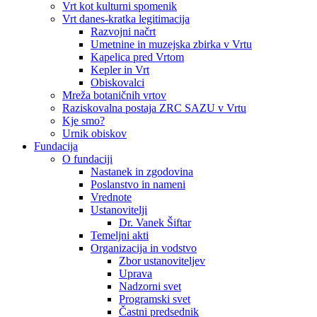
Vrt kot kulturni spomenik
Vrt danes-kratka legitimacija
Razvojni načrt
Umetnine in muzejska zbirka v Vrtu
Kapelica pred Vrtom
Kepler in Vrt
Obiskovalci
Mreža botaničnih vrtov
Raziskovalna postaja ZRC SAZU v Vrtu
Kje smo?
Urnik obiskov
Fundacija
O fundaciji
Nastanek in zgodovina
Poslanstvo in nameni
Vrednote
Ustanovitelji
Dr. Vanek Šiftar
Temeljni akti
Organizacija in vodstvo
Zbor ustanoviteljev
Uprava
Nadzorni svet
Programski svet
Častni predsednik