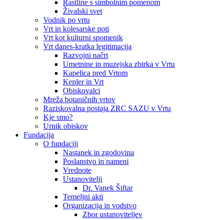
Rastline s simbolnim pomenom
Živalski svet
Vodnik po vrtu
Vrt in kolesarske poti
Vrt kot kulturni spomenik
Vrt danes-kratka legitimacija
Razvojni načrt
Umetnine in muzejska zbirka v Vrtu
Kapelica pred Vrtom
Kepler in Vrt
Obiskovalci
Mreža botaničnih vrtov
Raziskovalna postaja ZRC SAZU v Vrtu
Kje smo?
Urnik obiskov
Fundacija
O fundaciji
Nastanek in zgodovina
Poslanstvo in nameni
Vrednote
Ustanovitelji
Dr. Vanek Šiftar
Temeljni akti
Organizacija in vodstvo
Zbor ustanoviteljev