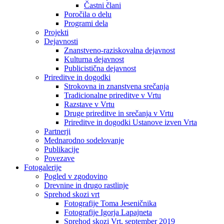
Častni člani
Poročila o delu
Programi dela
Projekti
Dejavnosti
Znanstveno-raziskovalna dejavnost
Kulturna dejavnost
Publicistična dejavnost
Prireditve in dogodki
Strokovna in znanstvena srečanja
Tradicionalne prireditve v Vrtu
Razstave v Vrtu
Druge prireditve in srečanja v Vrtu
Prireditve in dogodki Ustanove izven Vrta
Partnerji
Mednarodno sodelovanje
Publikacije
Povezave
Fotogalerije
Pogled v zgodovino
Drevnine in drugo rastlinje
Sprehod skozi vrt
Fotografije Toma Jeseničnika
Fotografije Igorja Lapajneta
Sprehod skozi Vrt, september 2019