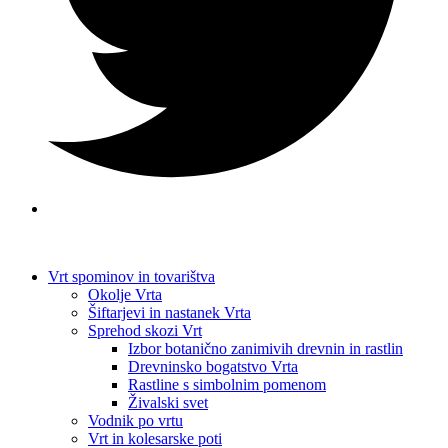
Vrt spominov in tovarištva
Okolje Vrta
Šiftarjevi in nastanek Vrta
Sprehod skozi Vrt
Izbor botanično zanimivih drevnin in rastlin
Drevninsko bogatstvo Vrta
Rastline s simbolnim pomenom
Živalski svet
Vodnik po vrtu
Vrt in kolesarske poti