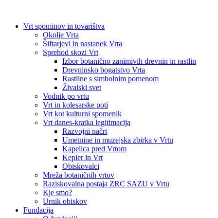
Vrt spominov in tovarištva
Okolje Vrta
Šiftarjevi in nastanek Vrta
Sprehod skozi Vrt
Izbor botanično zanimivih drevnin in rastlin
Drevninsko bogatstvo Vrta
Rastline s simbolnim pomenom
Živalski svet
Vodnik po vrtu
Vrt in kolesarske poti
Vrt kot kulturni spomenik
Vrt danes-kratka legitimacija
Razvojni načrt
Umetnine in muzejska zbirka v Vrtu
Kapelica pred Vrtom
Kepler in Vrt
Obiskovalci
Mreža botaničnih vrtov
Raziskovalna postaja ZRC SAZU v Vrtu
Kje smo?
Urnik obiskov
Fundacija