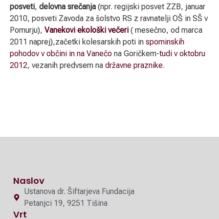
posveti
,
delovna srečanja
(npr. regijski posvet ZZB, januar
2010, posveti Zavoda za šolstvo RS z ravnatelji OŠ in SŠ v
Pomurju),
Vanekovi ekološki večeri
( mesečno, od marca
2011 naprej),začetki kolesarskih poti in
spominskih
pohodov v občini in na Vanečo
na Goričkem-
tudi v oktobru
2012
, vezanih predvsem na
državne praznike
.
Naslov
Ustanova dr. Šiftarjeva Fundacija
Petanjci 19, 9251 Tišina
Vrt