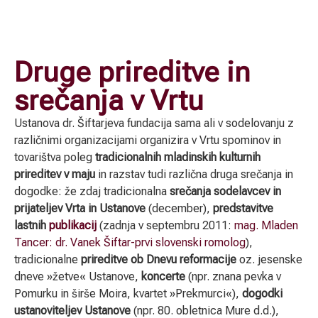
Druge prireditve in
srečanja v Vrtu
Ustanova dr. Šiftarjeva fundacija sama ali v sodelovanju z
različnimi organizacijami organizira v Vrtu spominov in
tovarištva poleg
tradicionalnih mladinskih kulturnih
prireditev v maju
in razstav tudi različna druga srečanja in
dogodke: že zdaj tradicionalna
srečanja sodelavcev in
prijateljev Vrta in Ustanove
(december),
predstavitve
lastnih
publikacij
(zadnja v septembru 2011:
mag. Mladen
Tancer: dr. Vanek Šiftar-prvi slovenski romolog
),
tradicionalne
prireditve ob Dnevu reformacije
oz. jesenske
dneve »žetve« Ustanove,
koncerte
(npr. znana pevka v
Pomurku in širše Moira, kvartet »Prekmurci«),
dogodki
ustanoviteljev Ustanove
(npr. 80. obletnica Mure d.d.),