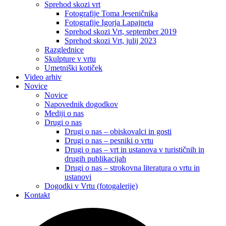
Sprehod skozi vrt
Fotografije Toma Jeseničnika
Fotografije Igorja Lapajneta
Sprehod skozi Vrt, september 2019
Sprehod skozi Vrt, julij 2023
Razglednice
Skulpture v vrtu
Umetniški kotiček
Video arhiv
Novice
Novice
Napovednik dogodkov
Mediji o nas
Drugi o nas
Drugi o nas – obiskovalci in gosti
Drugi o nas – pesniki o vrtu
Drugi o nas – vrt in ustanova v turističnih in
drugih publikacijah
Drugi o nas – strokovna literatura o vrtu in
ustanovi
Dogodki v Vrtu (fotogalerije)
Kontakt