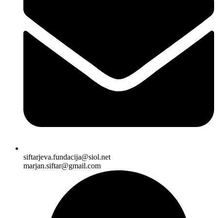
siftarjeva.fundacija@siol.net
marjan.siftar@gmail.com