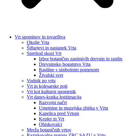
Vrt spominov in tovarištva
Okolje Vrta
Šiftarjevi in nastanek Vrta
Sprehod skozi Vrt
Izbor botanično zanimivih drevnin in rastlin
Drevninsko bogatstvo Vrta
Rastline s simbolnim pomenom
Živalski svet
Vodnik po vrtu
Vrt in kolesarske poti
Vrt kot kulturni spomenik
Vrt danes-kratka legitimacija
Razvojni načrt
Umetnine in muzejska zbirka v Vrtu
Kapelica pred Vrtom
Kepler in Vrt
Obiskovalci
Mreža botaničnih vrtov
Raziskovalna postaja ZRC SAZU v Vrtu