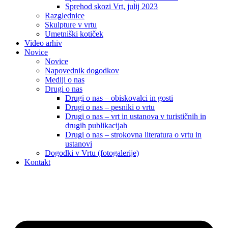
Sprehod skozi Vrt, julij 2023
Razglednice
Skulpture v vrtu
Umetniški kotiček
Video arhiv
Novice
Novice
Napovednik dogodkov
Mediji o nas
Drugi o nas
Drugi o nas – obiskovalci in gosti
Drugi o nas – pesniki o vrtu
Drugi o nas – vrt in ustanova v turističnih in
drugih publikacijah
Drugi o nas – strokovna literatura o vrtu in
ustanovi
Dogodki v Vrtu (fotogalerije)
Kontakt