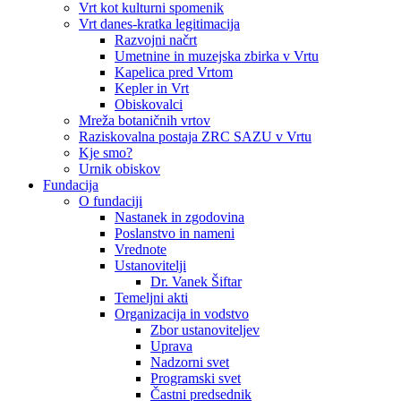
Vrt kot kulturni spomenik
Vrt danes-kratka legitimacija
Razvojni načrt
Umetnine in muzejska zbirka v Vrtu
Kapelica pred Vrtom
Kepler in Vrt
Obiskovalci
Mreža botaničnih vrtov
Raziskovalna postaja ZRC SAZU v Vrtu
Kje smo?
Urnik obiskov
Fundacija
O fundaciji
Nastanek in zgodovina
Poslanstvo in nameni
Vrednote
Ustanovitelji
Dr. Vanek Šiftar
Temeljni akti
Organizacija in vodstvo
Zbor ustanoviteljev
Uprava
Nadzorni svet
Programski svet
Častni predsednik