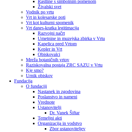
Rastline s simbolnim pomenom
Živalski svet
Vodnik po vrtu
Vrt in kolesarske poti
Vrt kot kulturni spomenik
Vrt danes-kratka legitimacija
Razvojni načrt
Umetnine in muzejska zbirka v Vrtu
Kapelica pred Vrtom
Kepler in Vrt
Obiskovalci
Mreža botaničnih vrtov
Raziskovalna postaja ZRC SAZU v Vrtu
Kje smo?
Urnik obiskov
Fundacija
O fundaciji
Nastanek in zgodovina
Poslanstvo in nameni
Vrednote
Ustanovitelji
Dr. Vanek Šiftar
Temeljni akti
Organizacija in vodstvo
Zbor ustanoviteljev