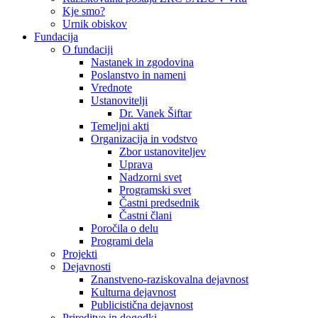
Kje smo?
Urnik obiskov
Fundacija
O fundaciji
Nastanek in zgodovina
Poslanstvo in nameni
Vrednote
Ustanovitelji
Dr. Vanek Šiftar
Temeljni akti
Organizacija in vodstvo
Zbor ustanoviteljev
Uprava
Nadzorni svet
Programski svet
Častni predsednik
Častni člani
Poročila o delu
Programi dela
Projekti
Dejavnosti
Znanstveno-raziskovalna dejavnost
Kulturna dejavnost
Publicistična dejavnost
Prireditve in dogodki