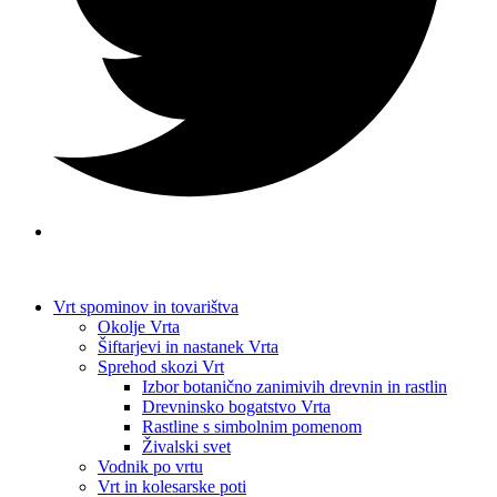
Vrt spominov in tovarištva
Okolje Vrta
Šiftarjevi in nastanek Vrta
Sprehod skozi Vrt
Izbor botanično zanimivih drevnin in rastlin
Drevninsko bogatstvo Vrta
Rastline s simbolnim pomenom
Živalski svet
Vodnik po vrtu
Vrt in kolesarske poti