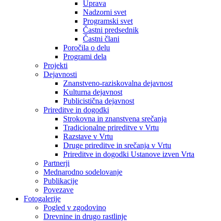
Uprava
Nadzorni svet
Programski svet
Častni predsednik
Častni člani
Poročila o delu
Programi dela
Projekti
Dejavnosti
Znanstveno-raziskovalna dejavnost
Kulturna dejavnost
Publicistična dejavnost
Prireditve in dogodki
Strokovna in znanstvena srečanja
Tradicionalne prireditve v Vrtu
Razstave v Vrtu
Druge prireditve in srečanja v Vrtu
Prireditve in dogodki Ustanove izven Vrta
Partnerji
Mednarodno sodelovanje
Publikacije
Povezave
Fotogalerije
Pogled v zgodovino
Drevnine in drugo rastlinje