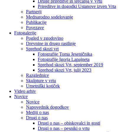
Druge prireditve in srečanja v Vrtu
Prireditve in dogodki Ustanove izven Vrta
Partnerji
Mednarodno sodelovanje
Publikacije
Povezave
Fotogalerije
Pogled v zgodovino
Drevnine in drugo rastlinje
Sprehod skozi vrt
Fotografije Toma Jeseničnika
Fotografije Igorja Lapajneta
Sprehod skozi Vrt, september 2019
Sprehod skozi Vrt, julij 2023
Razglednice
Skulpture v vrtu
Umetniški kotiček
Video arhiv
Novice
Novice
Napovednik dogodkov
Mediji o nas
Drugi o nas
Drugi o nas – obiskovalci in gosti
Drugi o nas – pesniki o vrtu