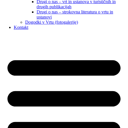
Drugi o nas – vrt in ustanova v turističnih in
drugih publikacijah
Drugi o nas – strokovna literatura o vrtu in
ustanovi
Dogodki v Vrtu (fotogalerije)
Kontakt