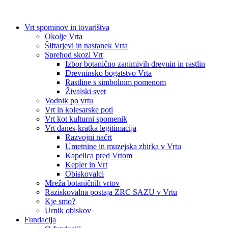
Vrt spominov in tovarištva
Okolje Vrta
Šiftarjevi in nastanek Vrta
Sprehod skozi Vrt
Izbor botanično zanimivih drevnin in rastlin
Drevninsko bogatstvo Vrta
Rastline s simbolnim pomenom
Živalski svet
Vodnik po vrtu
Vrt in kolesarske poti
Vrt kot kulturni spomenik
Vrt danes-kratka legitimacija
Razvojni načrt
Umetnine in muzejska zbirka v Vrtu
Kapelica pred Vrtom
Kepler in Vrt
Obiskovalci
Mreža botaničnih vrtov
Raziskovalna postaja ZRC SAZU v Vrtu
Kje smo?
Urnik obiskov
Fundacija