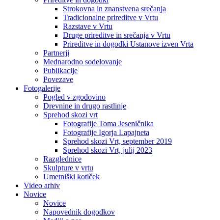
Strokovna in znanstvena srečanja
Tradicionalne prireditve v Vrtu
Razstave v Vrtu
Druge prireditve in srečanja v Vrtu
Prireditve in dogodki Ustanove izven Vrta
Partnerji
Mednarodno sodelovanje
Publikacije
Povezave
Fotogalerije
Pogled v zgodovino
Drevnine in drugo rastlinje
Sprehod skozi vrt
Fotografije Toma Jeseničnika
Fotografije Igorja Lapajneta
Sprehod skozi Vrt, september 2019
Sprehod skozi Vrt, julij 2023
Razglednice
Skulpture v vrtu
Umetniški kotiček
Video arhiv
Novice
Novice
Napovednik dogodkov