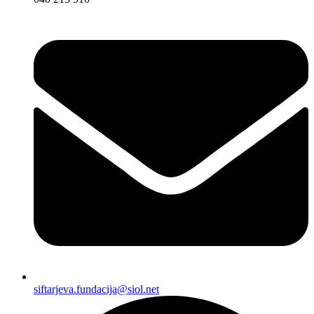
siftarjeva.fundacija@siol.net