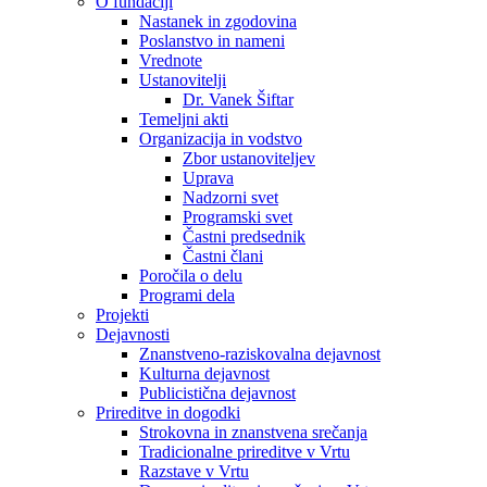
O fundaciji
Nastanek in zgodovina
Poslanstvo in nameni
Vrednote
Ustanovitelji
Dr. Vanek Šiftar
Temeljni akti
Organizacija in vodstvo
Zbor ustanoviteljev
Uprava
Nadzorni svet
Programski svet
Častni predsednik
Častni člani
Poročila o delu
Programi dela
Projekti
Dejavnosti
Znanstveno-raziskovalna dejavnost
Kulturna dejavnost
Publicistična dejavnost
Prireditve in dogodki
Strokovna in znanstvena srečanja
Tradicionalne prireditve v Vrtu
Razstave v Vrtu