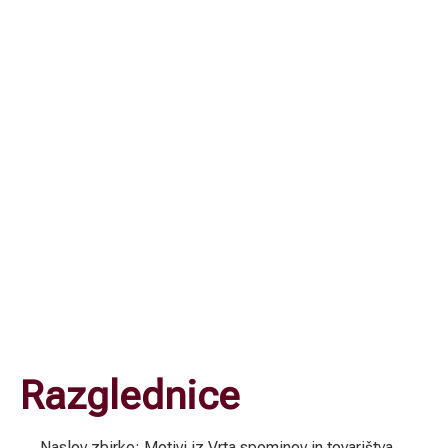
Bosa pojdiva, dekle, obsorej,
bosa pojdiva prek zemlje trpeče
Kajuh
Razglednice
Naslov zbirke: Motivi iz Vrta spominov in tovarištva