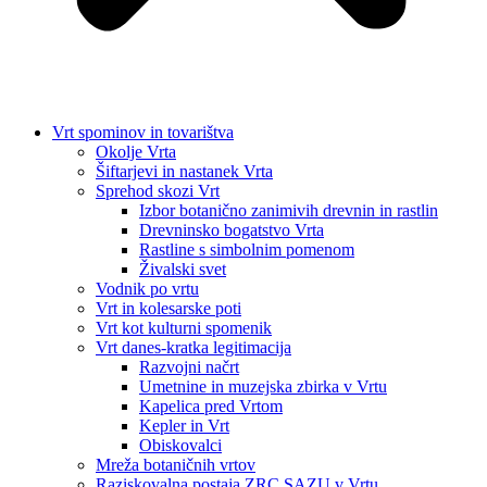
Vrt spominov in tovarištva
Okolje Vrta
Šiftarjevi in nastanek Vrta
Sprehod skozi Vrt
Izbor botanično zanimivih drevnin in rastlin
Drevninsko bogatstvo Vrta
Rastline s simbolnim pomenom
Živalski svet
Vodnik po vrtu
Vrt in kolesarske poti
Vrt kot kulturni spomenik
Vrt danes-kratka legitimacija
Razvojni načrt
Umetnine in muzejska zbirka v Vrtu
Kapelica pred Vrtom
Kepler in Vrt
Obiskovalci
Mreža botaničnih vrtov
Raziskovalna postaja ZRC SAZU v Vrtu