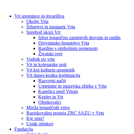
Vrt spominov in tovarištva
Okolje Vrta
Šiftarjevi in nastanek Vrta
Sprehod skozi Vrt
Izbor botanično zanimivih drevnin in rastlin
Drevninsko bogatstvo Vrta
Rastline s simbolnim pomenom
Živalski svet
Vodnik po vrtu
Vrt in kolesarske poti
Vrt kot kulturni spomenik
Vrt danes-kratka legitimacija
Razvojni načrt
Umetnine in muzejska zbirka v Vrtu
Kapelica pred Vrtom
Kepler in Vrt
Obiskovalci
Mreža botaničnih vrtov
Raziskovalna postaja ZRC SAZU v Vrtu
Kje smo?
Urnik obiskov
Fundacija