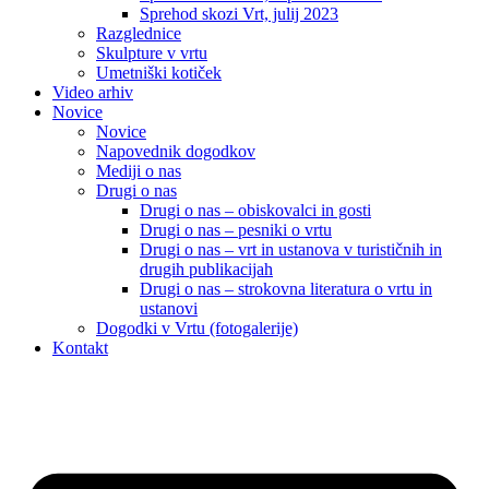
Sprehod skozi Vrt, julij 2023
Razglednice
Skulpture v vrtu
Umetniški kotiček
Video arhiv
Novice
Novice
Napovednik dogodkov
Mediji o nas
Drugi o nas
Drugi o nas – obiskovalci in gosti
Drugi o nas – pesniki o vrtu
Drugi o nas – vrt in ustanova v turističnih in
drugih publikacijah
Drugi o nas – strokovna literatura o vrtu in
ustanovi
Dogodki v Vrtu (fotogalerije)
Kontakt