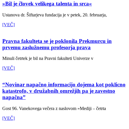
»Bil je človek velikega talenta in srca«
Ustanova dr. Šiftarjeva fundacija je v petek, 20. februarja,
[VEČ]
Pravna fakulteta se je poklonila Prekmurcu in
prvemu zaslužnemu profesorja prava
Minuli četrtek je bil na Pravni fakulteti Univerze v
[VEČ]
“Novinar napačno informacijo dojema kot poklicno
katastrofo, v družabnih omrežjih pa je zavestno
napačna”
Gost 96. Vanekovega večera z naslovom »Mediji – četrta
[VEČ]