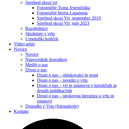
Sprehod skozi vrt
Fotografije Toma Jeseničnika
Fotografije Igorja Lapajneta
Sprehod skozi Vrt, september 2019
Sprehod skozi Vrt, julij 2023
Razglednice
Skulpture v vrtu
Umetniški kotiček
Video arhiv
Novice
Novice
Napovednik dogodkov
Mediji o nas
Drugi o nas
Drugi o nas – obiskovalci in gosti
Drugi o nas – pesniki o vrtu
Drugi o nas – vrt in ustanova v turističnih in
drugih publikacijah
Drugi o nas – strokovna literatura o vrtu in
ustanovi
Dogodki v Vrtu (fotogalerije)
Kontakt