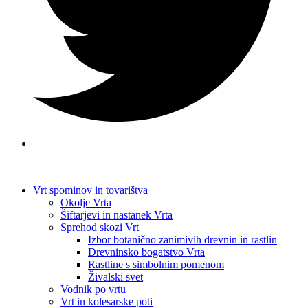
Vrt spominov in tovarištva
Okolje Vrta
Šiftarjevi in nastanek Vrta
Sprehod skozi Vrt
Izbor botanično zanimivih drevnin in rastlin
Drevninsko bogatstvo Vrta
Rastline s simbolnim pomenom
Živalski svet
Vodnik po vrtu
Vrt in kolesarske poti