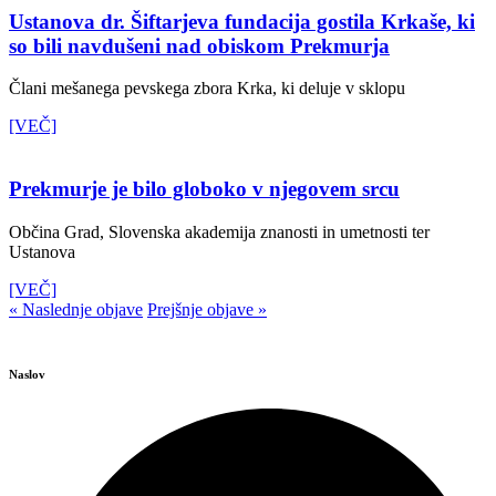
Ustanova dr. Šiftarjeva fundacija gostila Krkaše, ki
so bili navdušeni nad obiskom Prekmurja
Člani mešanega pevskega zbora Krka, ki deluje v sklopu
[VEČ]
Prekmurje je bilo globoko v njegovem srcu
Občina Grad, Slovenska akademija znanosti in umetnosti ter
Ustanova
[VEČ]
« Naslednje objave
Prejšnje objave »
Naslov