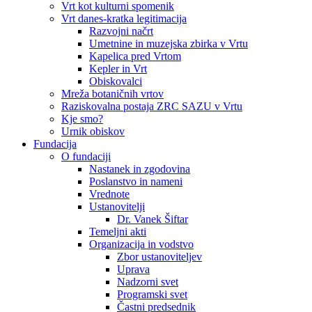
Vrt kot kulturni spomenik
Vrt danes-kratka legitimacija
Razvojni načrt
Umetnine in muzejska zbirka v Vrtu
Kapelica pred Vrtom
Kepler in Vrt
Obiskovalci
Mreža botaničnih vrtov
Raziskovalna postaja ZRC SAZU v Vrtu
Kje smo?
Urnik obiskov
Fundacija
O fundaciji
Nastanek in zgodovina
Poslanstvo in nameni
Vrednote
Ustanovitelji
Dr. Vanek Šiftar
Temeljni akti
Organizacija in vodstvo
Zbor ustanoviteljev
Uprava
Nadzorni svet
Programski svet
Častni predsednik