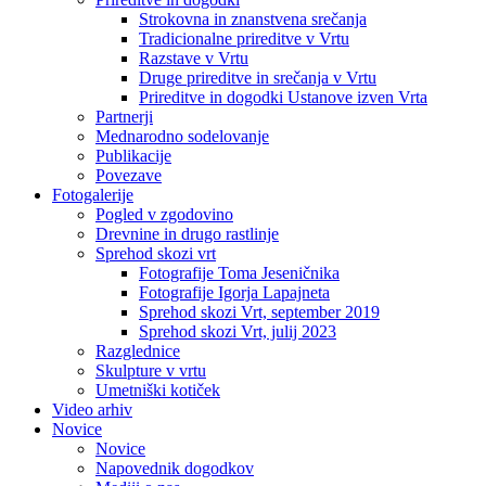
Strokovna in znanstvena srečanja
Tradicionalne prireditve v Vrtu
Razstave v Vrtu
Druge prireditve in srečanja v Vrtu
Prireditve in dogodki Ustanove izven Vrta
Partnerji
Mednarodno sodelovanje
Publikacije
Povezave
Fotogalerije
Pogled v zgodovino
Drevnine in drugo rastlinje
Sprehod skozi vrt
Fotografije Toma Jeseničnika
Fotografije Igorja Lapajneta
Sprehod skozi Vrt, september 2019
Sprehod skozi Vrt, julij 2023
Razglednice
Skulpture v vrtu
Umetniški kotiček
Video arhiv
Novice
Novice
Napovednik dogodkov