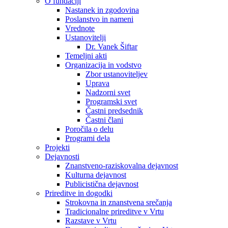
O fundaciji
Nastanek in zgodovina
Poslanstvo in nameni
Vrednote
Ustanovitelji
Dr. Vanek Šiftar
Temeljni akti
Organizacija in vodstvo
Zbor ustanoviteljev
Uprava
Nadzorni svet
Programski svet
Častni predsednik
Častni člani
Poročila o delu
Programi dela
Projekti
Dejavnosti
Znanstveno-raziskovalna dejavnost
Kulturna dejavnost
Publicistična dejavnost
Prireditve in dogodki
Strokovna in znanstvena srečanja
Tradicionalne prireditve v Vrtu
Razstave v Vrtu