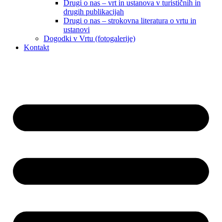
Drugi o nas – vrt in ustanova v turističnih in
drugih publikacijah
Drugi o nas – strokovna literatura o vrtu in
ustanovi
Dogodki v Vrtu (fotogalerije)
Kontakt