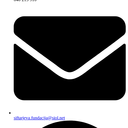
siftarjeva.fundacija@siol.net