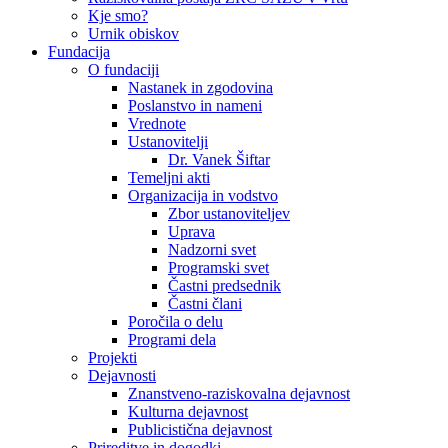
Kje smo?
Urnik obiskov
Fundacija
O fundaciji
Nastanek in zgodovina
Poslanstvo in nameni
Vrednote
Ustanovitelji
Dr. Vanek Šiftar
Temeljni akti
Organizacija in vodstvo
Zbor ustanoviteljev
Uprava
Nadzorni svet
Programski svet
Častni predsednik
Častni člani
Poročila o delu
Programi dela
Projekti
Dejavnosti
Znanstveno-raziskovalna dejavnost
Kulturna dejavnost
Publicistična dejavnost
Prireditve in dogodki