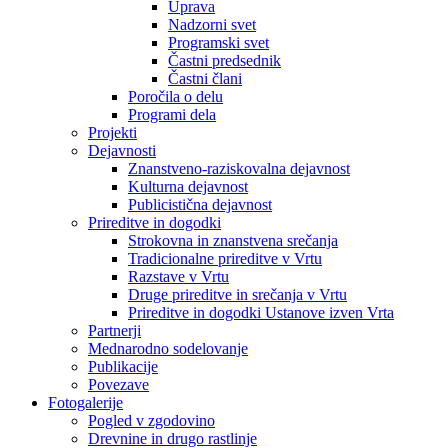
Uprava
Nadzorni svet
Programski svet
Častni predsednik
Častni člani
Poročila o delu
Programi dela
Projekti
Dejavnosti
Znanstveno-raziskovalna dejavnost
Kulturna dejavnost
Publicistična dejavnost
Prireditve in dogodki
Strokovna in znanstvena srečanja
Tradicionalne prireditve v Vrtu
Razstave v Vrtu
Druge prireditve in srečanja v Vrtu
Prireditve in dogodki Ustanove izven Vrta
Partnerji
Mednarodno sodelovanje
Publikacije
Povezave
Fotogalerije
Pogled v zgodovino
Drevnine in drugo rastlinje