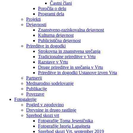
Častni člani
Poročila o delu
Programi dela
Projekti
Dejavnosti
Znanstveno-raziskovalna dejavnost
Kulturna dejavnost
Publicistična dejavnost
Prireditve in dogodki
Strokovna in znanstvena srečanja
Tradicionalne prireditve v Vrtu
Razstave v Vrtu
Druge prireditve in srečanja v Vrtu
Prireditve in dogodki Ustanove izven Vrta
Partnerji
Mednarodno sodelovanje
Publikacije
Povezave
Fotogalerije
Pogled v zgodovino
Drevnine in drugo rastlinje
Sprehod skozi vrt
Fotografije Toma Jeseničnika
Fotografije Igorja Lapajneta
Sprehod skozi Vrt, september 2019