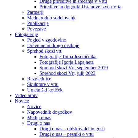
Druge prireditve in srečanja v Vrtu
Prireditve in dogodki Ustanove izven Vrta
Partnerji
Mednarodno sodelovanje
Publikacije
Povezave
Fotogalerije
Pogled v zgodovino
Drevnine in drugo rastlinje
Sprehod skozi vrt
Fotografije Toma Jeseničnika
Fotografije Igorja Lapajneta
Sprehod skozi Vrt, september 2019
Sprehod skozi Vrt, julij 2023
Razglednice
Skulpture v vrtu
Umetniški kotiček
Video arhiv
Novice
Novice
Napovednik dogodkov
Mediji o nas
Drugi o nas
Drugi o nas – obiskovalci in gosti
Drugi o nas – pesniki o vrtu