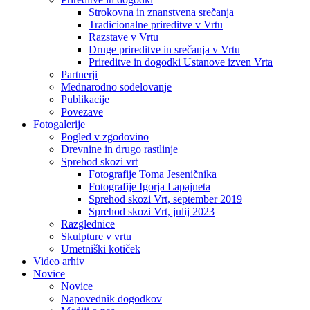
Strokovna in znanstvena srečanja
Tradicionalne prireditve v Vrtu
Razstave v Vrtu
Druge prireditve in srečanja v Vrtu
Prireditve in dogodki Ustanove izven Vrta
Partnerji
Mednarodno sodelovanje
Publikacije
Povezave
Fotogalerije
Pogled v zgodovino
Drevnine in drugo rastlinje
Sprehod skozi vrt
Fotografije Toma Jeseničnika
Fotografije Igorja Lapajneta
Sprehod skozi Vrt, september 2019
Sprehod skozi Vrt, julij 2023
Razglednice
Skulpture v vrtu
Umetniški kotiček
Video arhiv
Novice
Novice
Napovednik dogodkov