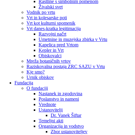
Rastline s simbolnim pomenom
Živalski svet
Vodnik po vrtu
Vrt in kolesarske poti
Vrt kot kulturni spomenik
Vrt danes-kratka legitimacija
Razvojni načrt
Umetnine in muzejska zbirka v Vrtu
Kapelica pred Vrtom
Kepler in Vrt
Obiskovalci
Mreža botaničnih vrtov
Raziskovalna postaja ZRC SAZU v Vrtu
Kje smo?
Urnik obiskov
Fundacija
O fundaciji
Nastanek in zgodovina
Poslanstvo in nameni
Vrednote
Ustanovitelji
Dr. Vanek Šiftar
Temeljni akti
Organizacija in vodstvo
Zbor ustanoviteljev