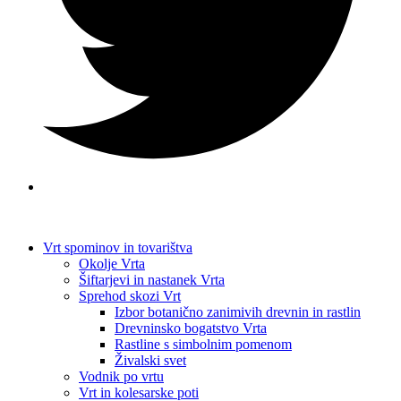
Vrt spominov in tovarištva
Okolje Vrta
Šiftarjevi in nastanek Vrta
Sprehod skozi Vrt
Izbor botanično zanimivih drevnin in rastlin
Drevninsko bogatstvo Vrta
Rastline s simbolnim pomenom
Živalski svet
Vodnik po vrtu
Vrt in kolesarske poti