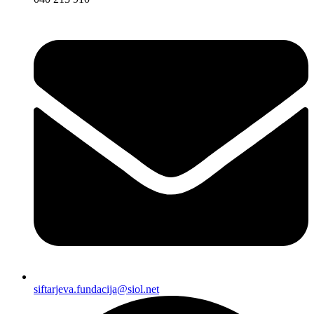
siftarjeva.fundacija@siol.net