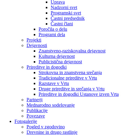
Uprava
Nadzorni svet
Programski svet
Častni predsednik
Častni člani
Poročila o delu
Programi dela
Projekti
Dejavnosti
Znanstveno-raziskovalna dejavnost
Kulturna dejavnost
Publicistična dejavnost
Prireditve in dogodki
Strokovna in znanstvena srečanja
Tradicionalne prireditve v Vrtu
Razstave v Vrtu
Druge prireditve in srečanja v Vrtu
Prireditve in dogodki Ustanove izven Vrta
Partnerji
Mednarodno sodelovanje
Publikacije
Povezave
Fotogalerije
Pogled v zgodovino
Drevnine in drugo rastlinje