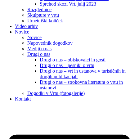
Sprehod skozi Vrt, julij 2023
Razglednice
Skulpture v vrtu
Umetniški kotiček
Video arhiv
Novice
Novice
Napovednik dogodkov
Mediji o nas
Drugi o nas
Drugi o nas – obiskovalci in gosti
Drugi o nas – pesniki o vrtu
Drugi o nas – vrt in ustanova v turističnih in
drugih publikacijah
Drugi o nas – strokovna literatura o vrtu in
ustanovi
Dogodki v Vrtu (fotogalerije)
Kontakt