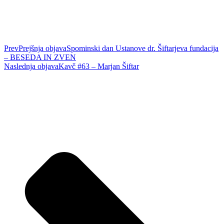
Prev
Prejšnja objava
Spominski dan Ustanove dr. Šiftarjeva fundacija
– BESEDA IN ZVEN
Naslednja objava
Kavč #63 – Marjan Šiftar