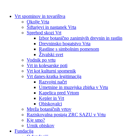
Vrt spominov in tovarištva
Okolje Vrta
Šiftarjevi in nastanek Vrta
Sprehod skozi Vrt
Izbor botanično zanimivih drevnin in rastlin
Drevninsko bogatstvo Vrta
Rastline s simbolnim pomenom
Živalski svet
Vodnik po vrtu
Vrt in kolesarske poti
Vrt kot kulturni spomenik
Vrt danes-kratka legitimacija
Razvojni načrt
Umetnine in muzejska zbirka v Vrtu
Kapelica pred Vrtom
Kepler in Vrt
Obiskovalci
Mreža botaničnih vrtov
Raziskovalna postaja ZRC SAZU v Vrtu
Kje smo?
Urnik obiskov
Fundacija