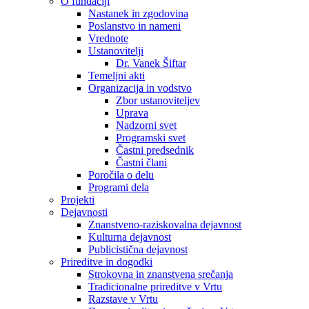
O fundaciji
Nastanek in zgodovina
Poslanstvo in nameni
Vrednote
Ustanovitelji
Dr. Vanek Šiftar
Temeljni akti
Organizacija in vodstvo
Zbor ustanoviteljev
Uprava
Nadzorni svet
Programski svet
Častni predsednik
Častni člani
Poročila o delu
Programi dela
Projekti
Dejavnosti
Znanstveno-raziskovalna dejavnost
Kulturna dejavnost
Publicistična dejavnost
Prireditve in dogodki
Strokovna in znanstvena srečanja
Tradicionalne prireditve v Vrtu
Razstave v Vrtu