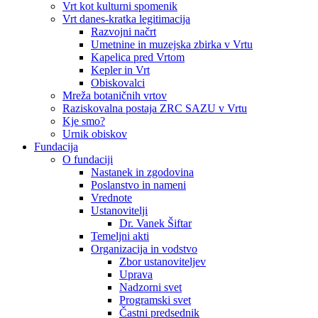
Vrt kot kulturni spomenik
Vrt danes-kratka legitimacija
Razvojni načrt
Umetnine in muzejska zbirka v Vrtu
Kapelica pred Vrtom
Kepler in Vrt
Obiskovalci
Mreža botaničnih vrtov
Raziskovalna postaja ZRC SAZU v Vrtu
Kje smo?
Urnik obiskov
Fundacija
O fundaciji
Nastanek in zgodovina
Poslanstvo in nameni
Vrednote
Ustanovitelji
Dr. Vanek Šiftar
Temeljni akti
Organizacija in vodstvo
Zbor ustanoviteljev
Uprava
Nadzorni svet
Programski svet
Častni predsednik