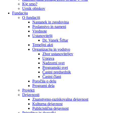
Kje smo?
Urnik obiskov
Fundacija
O fundaciji
Nastanek in zgodovina
Poslanstvo in nameni
Vrednote
Ustanovitelji
Dr. Vanek Šiftar
Temeljni akti
Organizacija in vodstvo
Zbor ustanoviteljev
Uprava
Nadzorni svet
Programski svet
Častni predsednik
Častni člani
Poročila o delu
Programi dela
Projekti
Dejavnosti
Znanstveno-raziskovalna dejavnost
Kulturna dejavnost
Publicistična dejavnost
Prireditve in dogodki