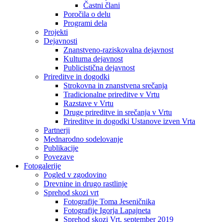
Častni člani
Poročila o delu
Programi dela
Projekti
Dejavnosti
Znanstveno-raziskovalna dejavnost
Kulturna dejavnost
Publicistična dejavnost
Prireditve in dogodki
Strokovna in znanstvena srečanja
Tradicionalne prireditve v Vrtu
Razstave v Vrtu
Druge prireditve in srečanja v Vrtu
Prireditve in dogodki Ustanove izven Vrta
Partnerji
Mednarodno sodelovanje
Publikacije
Povezave
Fotogalerije
Pogled v zgodovino
Drevnine in drugo rastlinje
Sprehod skozi vrt
Fotografije Toma Jeseničnika
Fotografije Igorja Lapajneta
Sprehod skozi Vrt, september 2019