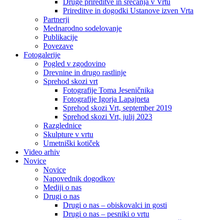
Druge prireditve in srečanja v Vrtu
Prireditve in dogodki Ustanove izven Vrta
Partnerji
Mednarodno sodelovanje
Publikacije
Povezave
Fotogalerije
Pogled v zgodovino
Drevnine in drugo rastlinje
Sprehod skozi vrt
Fotografije Toma Jeseničnika
Fotografije Igorja Lapajneta
Sprehod skozi Vrt, september 2019
Sprehod skozi Vrt, julij 2023
Razglednice
Skulpture v vrtu
Umetniški kotiček
Video arhiv
Novice
Novice
Napovednik dogodkov
Mediji o nas
Drugi o nas
Drugi o nas – obiskovalci in gosti
Drugi o nas – pesniki o vrtu