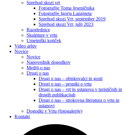
Sprehod skozi vrt
Fotografije Toma Jeseničnika
Fotografije Igorja Lapajneta
Sprehod skozi Vrt, september 2019
Sprehod skozi Vrt, julij 2023
Razglednice
Skulpture v vrtu
Umetniški kotiček
Video arhiv
Novice
Novice
Napovednik dogodkov
Mediji o nas
Drugi o nas
Drugi o nas – obiskovalci in gosti
Drugi o nas – pesniki o vrtu
Drugi o nas – vrt in ustanova v turističnih in
drugih publikacijah
Drugi o nas – strokovna literatura o vrtu in
ustanovi
Dogodki v Vrtu (fotogalerije)
Kontakt