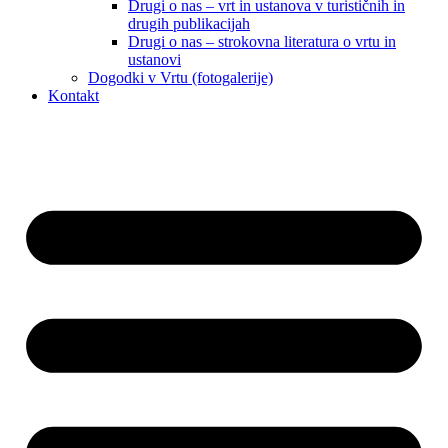
Drugi o nas – vrt in ustanova v turističnih in
drugih publikacijah
Drugi o nas – strokovna literatura o vrtu in
ustanovi
Dogodki v Vrtu (fotogalerije)
Kontakt