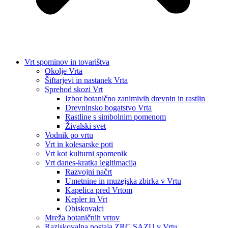
Vrt spominov in tovarištva
Okolje Vrta
Šiftarjevi in nastanek Vrta
Sprehod skozi Vrt
Izbor botanično zanimivih drevnin in rastlin
Drevninsko bogatstvo Vrta
Rastline s simbolnim pomenom
Živalski svet
Vodnik po vrtu
Vrt in kolesarske poti
Vrt kot kulturni spomenik
Vrt danes-kratka legitimacija
Razvojni načrt
Umetnine in muzejska zbirka v Vrtu
Kapelica pred Vrtom
Kepler in Vrt
Obiskovalci
Mreža botaničnih vrtov
Raziskovalna postaja ZRC SAZU v Vrtu