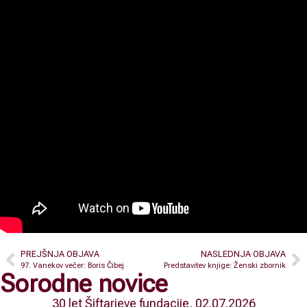
PREJŠNJA OBJAVA
NASLEDNJA OBJAVA
97. Vanekov večer: Boris Čibej
Predstavitev knjige: Ženski zbornik
Sorodne novice
30 let Šiftarjeve fundacije, 02.07.2026