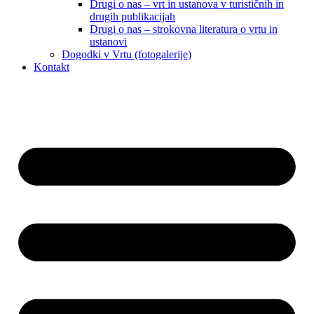
Drugi o nas – vrt in ustanova v turističnih in
drugih publikacijah
Drugi o nas – strokovna literatura o vrtu in
ustanovi
Dogodki v Vrtu (fotogalerije)
Kontakt