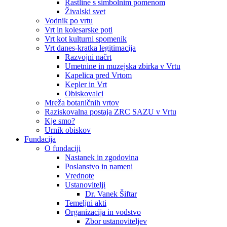
Rastline s simbolnim pomenom
Živalski svet
Vodnik po vrtu
Vrt in kolesarske poti
Vrt kot kulturni spomenik
Vrt danes-kratka legitimacija
Razvojni načrt
Umetnine in muzejska zbirka v Vrtu
Kapelica pred Vrtom
Kepler in Vrt
Obiskovalci
Mreža botaničnih vrtov
Raziskovalna postaja ZRC SAZU v Vrtu
Kje smo?
Urnik obiskov
Fundacija
O fundaciji
Nastanek in zgodovina
Poslanstvo in nameni
Vrednote
Ustanovitelji
Dr. Vanek Šiftar
Temeljni akti
Organizacija in vodstvo
Zbor ustanoviteljev