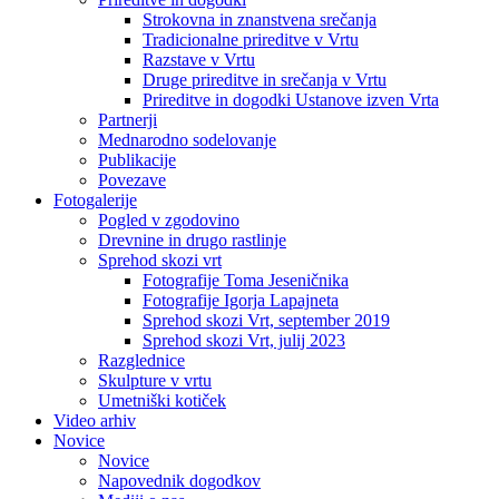
Strokovna in znanstvena srečanja
Tradicionalne prireditve v Vrtu
Razstave v Vrtu
Druge prireditve in srečanja v Vrtu
Prireditve in dogodki Ustanove izven Vrta
Partnerji
Mednarodno sodelovanje
Publikacije
Povezave
Fotogalerije
Pogled v zgodovino
Drevnine in drugo rastlinje
Sprehod skozi vrt
Fotografije Toma Jeseničnika
Fotografije Igorja Lapajneta
Sprehod skozi Vrt, september 2019
Sprehod skozi Vrt, julij 2023
Razglednice
Skulpture v vrtu
Umetniški kotiček
Video arhiv
Novice
Novice
Napovednik dogodkov