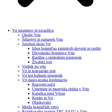
Vrt spominov in tovarištva
Okolje Vrta
Šiftarjevi in nastanek Vrta
Sprehod skozi Vrt
Izbor botanično zanimivih drevnin in rastlin
Drevninsko bogatstvo Vrta
Rastline s simbolnim pomenom
Živalski svet
Vodnik po vrtu
Vrt in kolesarske poti
Vrt kot kulturni spomenik
Vrt danes-kratka legitimacija
Razvojni načrt
Umetnine in muzejska zbirka v Vrtu
Kapelica pred Vrtom
Kepler in Vrt
Obiskovalci
Mreža botaničnih vrtov
Raziskovalna postaja ZRC SAZU v Vrtu