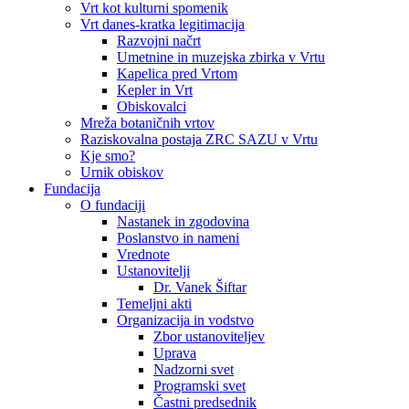
Vrt kot kulturni spomenik
Vrt danes-kratka legitimacija
Razvojni načrt
Umetnine in muzejska zbirka v Vrtu
Kapelica pred Vrtom
Kepler in Vrt
Obiskovalci
Mreža botaničnih vrtov
Raziskovalna postaja ZRC SAZU v Vrtu
Kje smo?
Urnik obiskov
Fundacija
O fundaciji
Nastanek in zgodovina
Poslanstvo in nameni
Vrednote
Ustanovitelji
Dr. Vanek Šiftar
Temeljni akti
Organizacija in vodstvo
Zbor ustanoviteljev
Uprava
Nadzorni svet
Programski svet
Častni predsednik