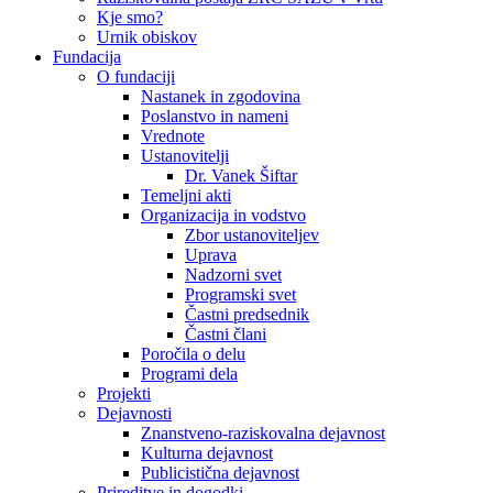
Kje smo?
Urnik obiskov
Fundacija
O fundaciji
Nastanek in zgodovina
Poslanstvo in nameni
Vrednote
Ustanovitelji
Dr. Vanek Šiftar
Temeljni akti
Organizacija in vodstvo
Zbor ustanoviteljev
Uprava
Nadzorni svet
Programski svet
Častni predsednik
Častni člani
Poročila o delu
Programi dela
Projekti
Dejavnosti
Znanstveno-raziskovalna dejavnost
Kulturna dejavnost
Publicistična dejavnost
Prireditve in dogodki