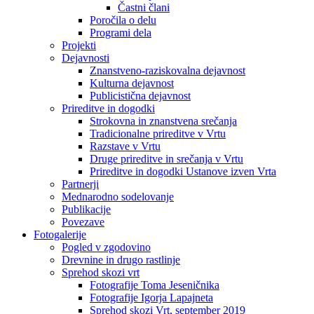
Častni člani
Poročila o delu
Programi dela
Projekti
Dejavnosti
Znanstveno-raziskovalna dejavnost
Kulturna dejavnost
Publicistična dejavnost
Prireditve in dogodki
Strokovna in znanstvena srečanja
Tradicionalne prireditve v Vrtu
Razstave v Vrtu
Druge prireditve in srečanja v Vrtu
Prireditve in dogodki Ustanove izven Vrta
Partnerji
Mednarodno sodelovanje
Publikacije
Povezave
Fotogalerije
Pogled v zgodovino
Drevnine in drugo rastlinje
Sprehod skozi vrt
Fotografije Toma Jeseničnika
Fotografije Igorja Lapajneta
Sprehod skozi Vrt, september 2019