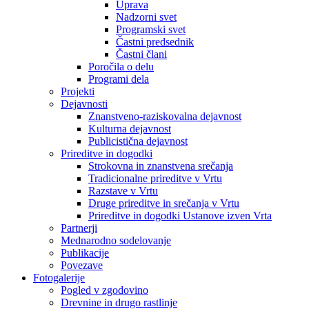
Uprava
Nadzorni svet
Programski svet
Častni predsednik
Častni člani
Poročila o delu
Programi dela
Projekti
Dejavnosti
Znanstveno-raziskovalna dejavnost
Kulturna dejavnost
Publicistična dejavnost
Prireditve in dogodki
Strokovna in znanstvena srečanja
Tradicionalne prireditve v Vrtu
Razstave v Vrtu
Druge prireditve in srečanja v Vrtu
Prireditve in dogodki Ustanove izven Vrta
Partnerji
Mednarodno sodelovanje
Publikacije
Povezave
Fotogalerije
Pogled v zgodovino
Drevnine in drugo rastlinje