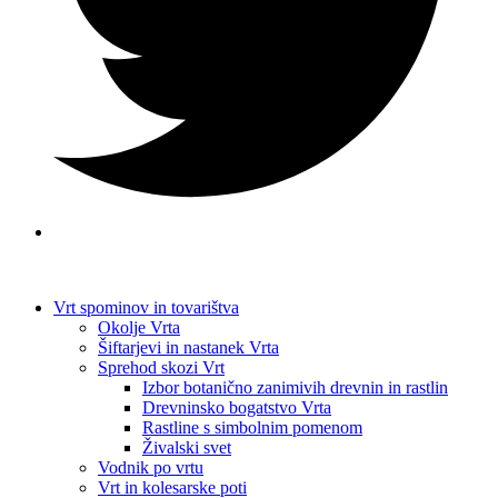
Vrt spominov in tovarištva
Okolje Vrta
Šiftarjevi in nastanek Vrta
Sprehod skozi Vrt
Izbor botanično zanimivih drevnin in rastlin
Drevninsko bogatstvo Vrta
Rastline s simbolnim pomenom
Živalski svet
Vodnik po vrtu
Vrt in kolesarske poti