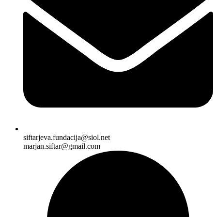
siftarjeva.fundacija@siol.net
marjan.siftar@gmail.com