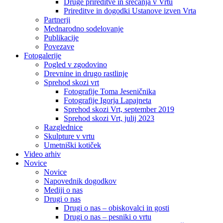
Druge prireditve in srečanja v Vrtu
Prireditve in dogodki Ustanove izven Vrta
Partnerji
Mednarodno sodelovanje
Publikacije
Povezave
Fotogalerije
Pogled v zgodovino
Drevnine in drugo rastlinje
Sprehod skozi vrt
Fotografije Toma Jeseničnika
Fotografije Igorja Lapajneta
Sprehod skozi Vrt, september 2019
Sprehod skozi Vrt, julij 2023
Razglednice
Skulpture v vrtu
Umetniški kotiček
Video arhiv
Novice
Novice
Napovednik dogodkov
Mediji o nas
Drugi o nas
Drugi o nas – obiskovalci in gosti
Drugi o nas – pesniki o vrtu