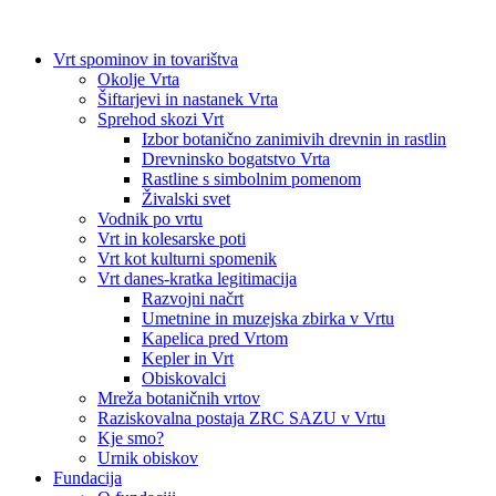
Vrt spominov in tovarištva
Okolje Vrta
Šiftarjevi in nastanek Vrta
Sprehod skozi Vrt
Izbor botanično zanimivih drevnin in rastlin
Drevninsko bogatstvo Vrta
Rastline s simbolnim pomenom
Živalski svet
Vodnik po vrtu
Vrt in kolesarske poti
Vrt kot kulturni spomenik
Vrt danes-kratka legitimacija
Razvojni načrt
Umetnine in muzejska zbirka v Vrtu
Kapelica pred Vrtom
Kepler in Vrt
Obiskovalci
Mreža botaničnih vrtov
Raziskovalna postaja ZRC SAZU v Vrtu
Kje smo?
Urnik obiskov
Fundacija