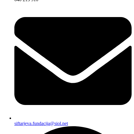
siftarjeva.fundacija@siol.net