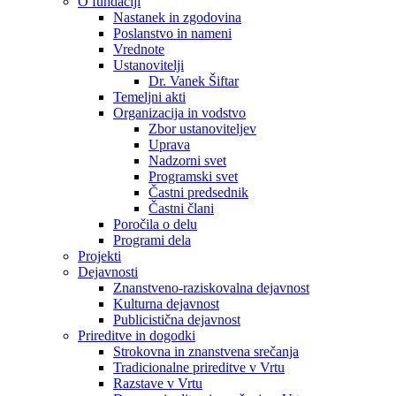
O fundaciji
Nastanek in zgodovina
Poslanstvo in nameni
Vrednote
Ustanovitelji
Dr. Vanek Šiftar
Temeljni akti
Organizacija in vodstvo
Zbor ustanoviteljev
Uprava
Nadzorni svet
Programski svet
Častni predsednik
Častni člani
Poročila o delu
Programi dela
Projekti
Dejavnosti
Znanstveno-raziskovalna dejavnost
Kulturna dejavnost
Publicistična dejavnost
Prireditve in dogodki
Strokovna in znanstvena srečanja
Tradicionalne prireditve v Vrtu
Razstave v Vrtu