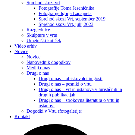
Sprehod skozi vrt
Fotografije Toma Jeseničnika
Fotografije Igorja Lapajneta
Sprehod skozi Vrt, september 2019
Sprehod skozi Vrt, julij 2023
Razglednice
Skulpture v vrtu
Umetniški kotiček
Video arhiv
Novice
Novice
Napovednik dogodkov
Mediji o nas
Drugi o nas
Drugi o nas – obiskovalci in gosti
Drugi o nas – pesniki o vrtu
Drugi o nas – vrt in ustanova v turističnih in
drugih publikacijah
Drugi o nas – strokovna literatura o vrtu in
ustanovi
Dogodki v Vrtu (fotogalerije)
Kontakt