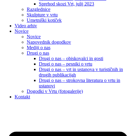
Sprehod skozi Vrt, julij 2023
Razglednice
Skulpture v vrtu
Umetniški kotiček
Video arhiv
Novice
Novice
Napovednik dogodkov
Mediji o nas
Drugi o nas
Drugi o nas – obiskovalci in gosti
Drugi o nas – pesniki o vrtu
Drugi o nas – vrt in ustanova v turističnih in
drugih publikacijah
Drugi o nas – strokovna literatura o vrtu in
ustanovi
Dogodki v Vrtu (fotogalerije)
Kontakt