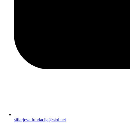
siftarjeva.fundacija@siol.net