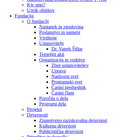
Kje smo?
Urnik obiskov
Fundacija
O fundaciji
Nastanek in zgodovina
Poslanstvo in nameni
Vrednote
Ustanovitelji
Dr. Vanek Šiftar
Temeljni akti
Organizacija in vodstvo
Zbor ustanoviteljev
Uprava
Nadzorni svet
Programski svet
Častni predsednik
Častni člani
Poročila o delu
Programi dela
Projekti
Dejavnosti
Znanstveno-raziskovalna dejavnost
Kulturna dejavnost
Publicistična dejavnost
Prireditve in dogodki