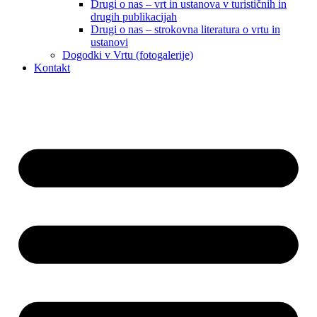
Drugi o nas – vrt in ustanova v turističnih in
drugih publikacijah
Drugi o nas – strokovna literatura o vrtu in
ustanovi
Dogodki v Vrtu (fotogalerije)
Kontakt