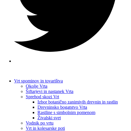
Vrt spominov in tovarištva
Okolje Vrta
Šiftarjevi in nastanek Vrta
Sprehod skozi Vrt
Izbor botanično zanimivih drevnin in rastlin
Drevninsko bogatstvo Vrta
Rastline s simbolnim pomenom
Živalski svet
Vodnik po vrtu
Vrt in kolesarske poti