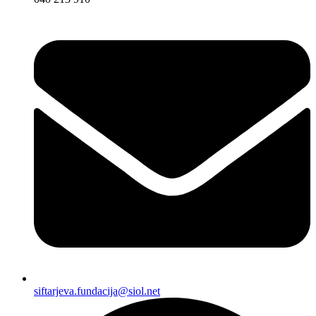
siftarjeva.fundacija@siol.net