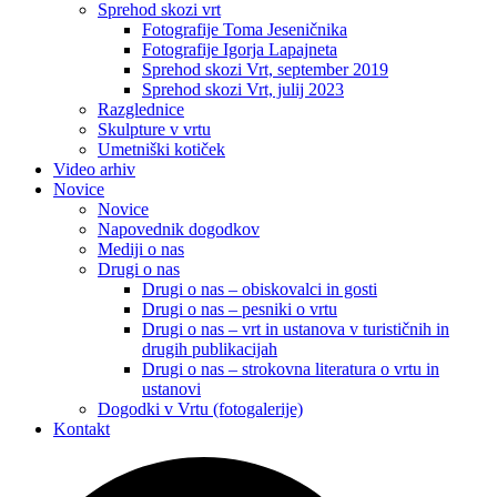
Sprehod skozi vrt
Fotografije Toma Jeseničnika
Fotografije Igorja Lapajneta
Sprehod skozi Vrt, september 2019
Sprehod skozi Vrt, julij 2023
Razglednice
Skulpture v vrtu
Umetniški kotiček
Video arhiv
Novice
Novice
Napovednik dogodkov
Mediji o nas
Drugi o nas
Drugi o nas – obiskovalci in gosti
Drugi o nas – pesniki o vrtu
Drugi o nas – vrt in ustanova v turističnih in
drugih publikacijah
Drugi o nas – strokovna literatura o vrtu in
ustanovi
Dogodki v Vrtu (fotogalerije)
Kontakt