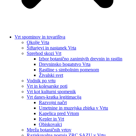
Vrt spominov in tovarištva
Okolje Vrta
Šiftarjevi in nastanek Vrta
Sprehod skozi Vrt
Izbor botanično zanimivih drevnin in rastlin
Drevninsko bogatstvo Vrta
Rastline s simbolnim pomenom
Živalski svet
Vodnik po vrtu
Vrt in kolesarske poti
Vrt kot kulturni spomenik
Vrt danes-kratka legitimacija
Razvojni načrt
Umetnine in muzejska zbirka v Vrtu
Kapelica pred Vrtom
Kepler in Vrt
Obiskovalci
Mreža botaničnih vrtov
Raziskovalna postaja ZRC SAZU v Vrtu