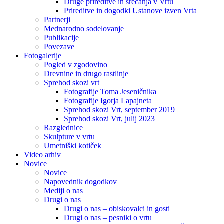
Druge prireditve in srečanja v Vrtu
Prireditve in dogodki Ustanove izven Vrta
Partnerji
Mednarodno sodelovanje
Publikacije
Povezave
Fotogalerije
Pogled v zgodovino
Drevnine in drugo rastlinje
Sprehod skozi vrt
Fotografije Toma Jeseničnika
Fotografije Igorja Lapajneta
Sprehod skozi Vrt, september 2019
Sprehod skozi Vrt, julij 2023
Razglednice
Skulpture v vrtu
Umetniški kotiček
Video arhiv
Novice
Novice
Napovednik dogodkov
Mediji o nas
Drugi o nas
Drugi o nas – obiskovalci in gosti
Drugi o nas – pesniki o vrtu