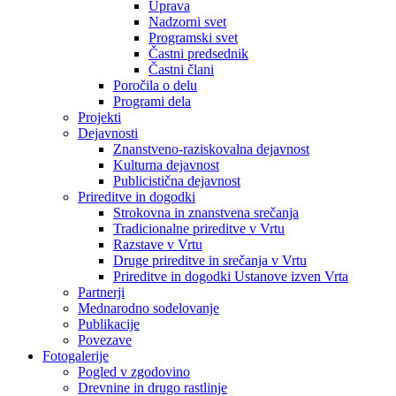
Uprava
Nadzorni svet
Programski svet
Častni predsednik
Častni člani
Poročila o delu
Programi dela
Projekti
Dejavnosti
Znanstveno-raziskovalna dejavnost
Kulturna dejavnost
Publicistična dejavnost
Prireditve in dogodki
Strokovna in znanstvena srečanja
Tradicionalne prireditve v Vrtu
Razstave v Vrtu
Druge prireditve in srečanja v Vrtu
Prireditve in dogodki Ustanove izven Vrta
Partnerji
Mednarodno sodelovanje
Publikacije
Povezave
Fotogalerije
Pogled v zgodovino
Drevnine in drugo rastlinje