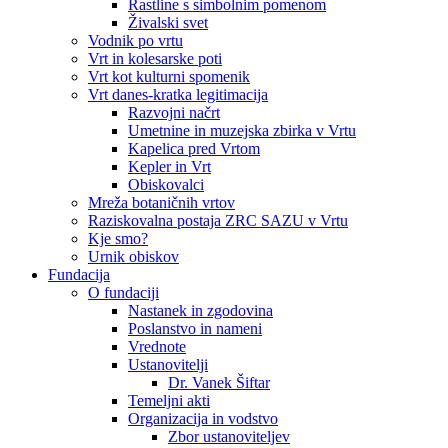
Rastline s simbolnim pomenom
Živalski svet
Vodnik po vrtu
Vrt in kolesarske poti
Vrt kot kulturni spomenik
Vrt danes-kratka legitimacija
Razvojni načrt
Umetnine in muzejska zbirka v Vrtu
Kapelica pred Vrtom
Kepler in Vrt
Obiskovalci
Mreža botaničnih vrtov
Raziskovalna postaja ZRC SAZU v Vrtu
Kje smo?
Urnik obiskov
Fundacija
O fundaciji
Nastanek in zgodovina
Poslanstvo in nameni
Vrednote
Ustanovitelji
Dr. Vanek Šiftar
Temeljni akti
Organizacija in vodstvo
Zbor ustanoviteljev