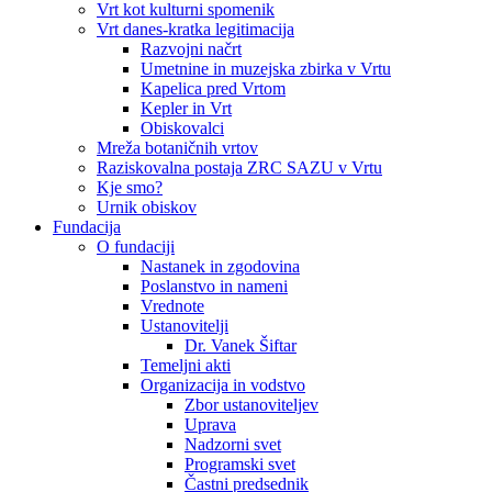
Vrt kot kulturni spomenik
Vrt danes-kratka legitimacija
Razvojni načrt
Umetnine in muzejska zbirka v Vrtu
Kapelica pred Vrtom
Kepler in Vrt
Obiskovalci
Mreža botaničnih vrtov
Raziskovalna postaja ZRC SAZU v Vrtu
Kje smo?
Urnik obiskov
Fundacija
O fundaciji
Nastanek in zgodovina
Poslanstvo in nameni
Vrednote
Ustanovitelji
Dr. Vanek Šiftar
Temeljni akti
Organizacija in vodstvo
Zbor ustanoviteljev
Uprava
Nadzorni svet
Programski svet
Častni predsednik