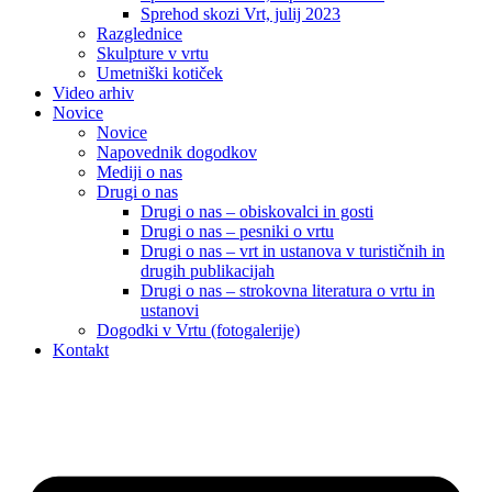
Sprehod skozi Vrt, julij 2023
Razglednice
Skulpture v vrtu
Umetniški kotiček
Video arhiv
Novice
Novice
Napovednik dogodkov
Mediji o nas
Drugi o nas
Drugi o nas – obiskovalci in gosti
Drugi o nas – pesniki o vrtu
Drugi o nas – vrt in ustanova v turističnih in
drugih publikacijah
Drugi o nas – strokovna literatura o vrtu in
ustanovi
Dogodki v Vrtu (fotogalerije)
Kontakt