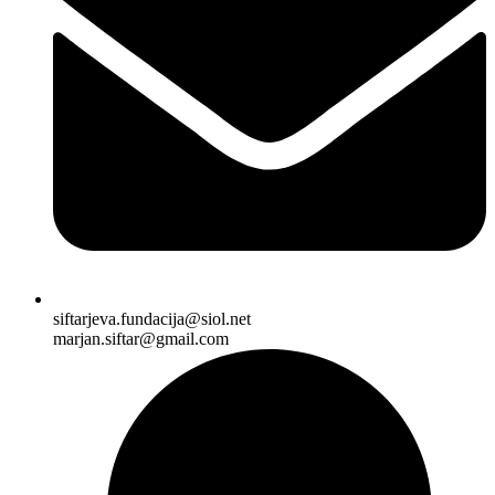
siftarjeva.fundacija@siol.net
marjan.siftar@gmail.com