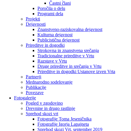
Častni člani
Poročila o delu
Programi dela
Projekti
Dejavnosti
Znanstveno-raziskovalna dejavnost
Kulturna dejavnost
Publicistična dejavnost
Prireditve in dogodki
Strokovna in znanstvena srečanja
Tradicionalne prireditve v Vrtu
Razstave v Vrtu
Druge prireditve in srečanja v Vrtu
Prireditve in dogodki Ustanove izven Vrta
Partnerji
Mednarodno sodelovanje
Publikacije
Povezave
Fotogalerije
Pogled v zgodovino
Drevnine in drugo rastlinje
Sprehod skozi vrt
Fotografije Toma Jeseničnika
Fotografije Igorja Lapajneta
Sprehod skozi Vrt, september 2019