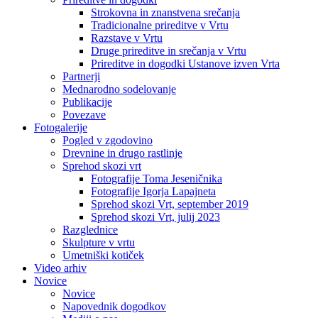
Strokovna in znanstvena srečanja
Tradicionalne prireditve v Vrtu
Razstave v Vrtu
Druge prireditve in srečanja v Vrtu
Prireditve in dogodki Ustanove izven Vrta
Partnerji
Mednarodno sodelovanje
Publikacije
Povezave
Fotogalerije
Pogled v zgodovino
Drevnine in drugo rastlinje
Sprehod skozi vrt
Fotografije Toma Jeseničnika
Fotografije Igorja Lapajneta
Sprehod skozi Vrt, september 2019
Sprehod skozi Vrt, julij 2023
Razglednice
Skulpture v vrtu
Umetniški kotiček
Video arhiv
Novice
Novice
Napovednik dogodkov