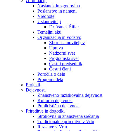
O fundaciji
Nastanek in zgodovina
Poslanstvo in nameni
Vrednote
Ustanovitelji
Dr. Vanek Šiftar
Temeljni akti
Organizacija in vodstvo
Zbor ustanoviteljev
Uprava
Nadzorni svet
Programski svet
Častni predsednik
Častni člani
Poročila o delu
Programi dela
Projekti
Dejavnosti
Znanstveno-raziskovalna dejavnost
Kulturna dejavnost
Publicistična dejavnost
Prireditve in dogodki
Strokovna in znanstvena srečanja
Tradicionalne prireditve v Vrtu
Razstave v Vrtu