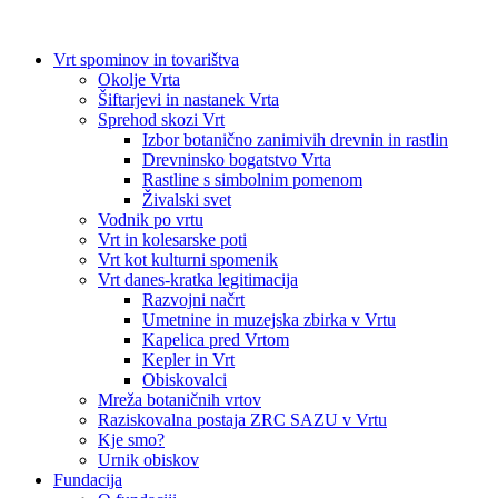
Vrt spominov in tovarištva
Okolje Vrta
Šiftarjevi in nastanek Vrta
Sprehod skozi Vrt
Izbor botanično zanimivih drevnin in rastlin
Drevninsko bogatstvo Vrta
Rastline s simbolnim pomenom
Živalski svet
Vodnik po vrtu
Vrt in kolesarske poti
Vrt kot kulturni spomenik
Vrt danes-kratka legitimacija
Razvojni načrt
Umetnine in muzejska zbirka v Vrtu
Kapelica pred Vrtom
Kepler in Vrt
Obiskovalci
Mreža botaničnih vrtov
Raziskovalna postaja ZRC SAZU v Vrtu
Kje smo?
Urnik obiskov
Fundacija